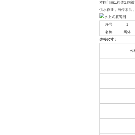
本阀门由1.阀体2.
供水作业，当停泵后
序号
1
名称
阀体
连接尺寸：
公