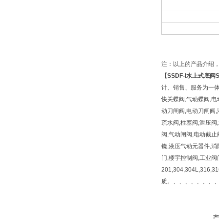
注：以上的产品介绍
【SSDF-I
水上式底阀
计、销售、服务为一体
快关蝶阀,气动蝶阀,电
动刀闸阀,电动刀闸阀,
疏水阀,柱塞阀,泄压阀,
阀,气动闸阀,电动截止
镜,液压气动元器件,消
门,楼宇控制阀,工业阀
201,304,304L,316
质。、、、、、、、