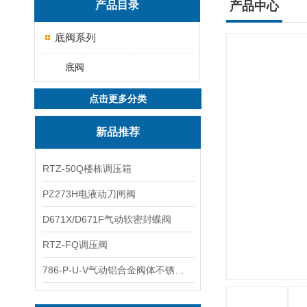
产品目录
产品中心
底阀系列
底阀
点击更多分类
新品推荐
RTZ-50Q楼栋调压箱
PZ273H电液动刀闸阀
D671X/D671F气动软密封蝶阀
RTZ-FQ调压阀
786-P-U-V气动铝合金阀体不锈钢板蝶阀