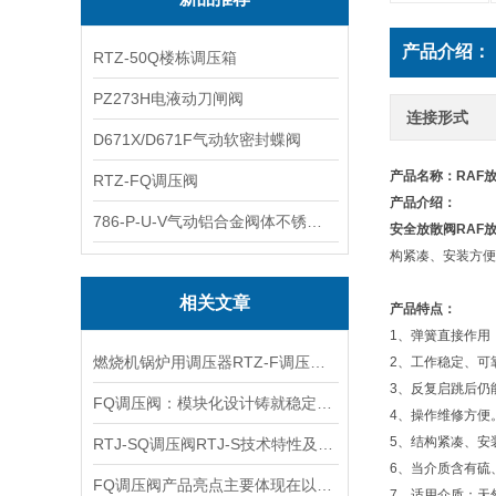
产品介绍：
RTZ-50Q楼栋调压箱
PZ273H电液动刀闸阀
连接形式
D671X/D671F气动软密封蝶阀
产品名称：RAF
RTZ-FQ调压阀
产品介绍：
786-P-U-V气动铝合金阀体不锈钢板蝶阀
安全放散阀
RAF
构紧凑、安装方便
相关文章
产品特点：
1、弹簧直接作用
燃烧机锅炉用调压器RTZ-F调压阀产品特性及适用管路
2、工作稳定、可
3、反复启跳后仍
FQ调压阀：模块化设计铸就稳定性能
4、操作维修方便
5、结构紧凑、安
RTJ-SQ调压阀RTJ-S技术特性及安装尺寸
6、当介质含有硫
FQ调压阀产品亮点主要体现在以下几个方面
7、适用介质：天