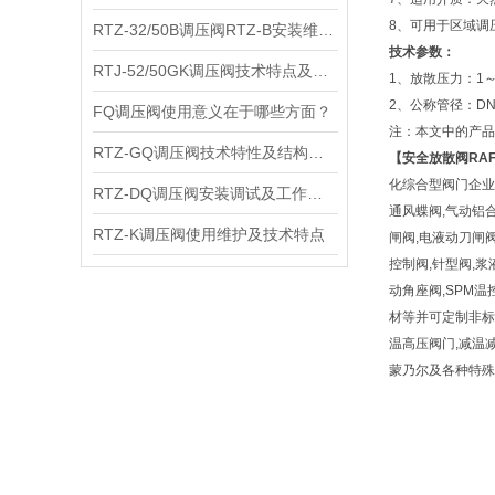
8、可用于区域调
RTZ-32/50B调压阀RTZ-B安装维护及主要特点
技术参数：
RTJ-52/50GK调压阀技术特点及产品参数
1、放散压力：1～2
2、公称管径：DN1
FQ调压阀使用意义在于哪些方面？
注：本文中的产品
RTZ-GQ调压阀技术特性及结构尺寸
【
安全放散阀
RA
化综合型阀门企业
RTZ-DQ调压阀安装调试及工作原理
通风蝶阀,气动铝合
RTZ-K调压阀使用维护及技术特点
闸阀,电液动刀闸阀
控制阀,针型阀,浆
动角座阀,SPM温
材等并可定制非标阀
温高压阀门,减温减压装置
蒙乃尔及各种特殊