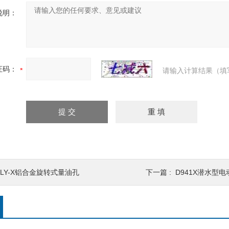
说明：
证码：
请输入计算结果（填
GLY-X铝合金旋转式量油孔
下一篇 :
D941X潜水型