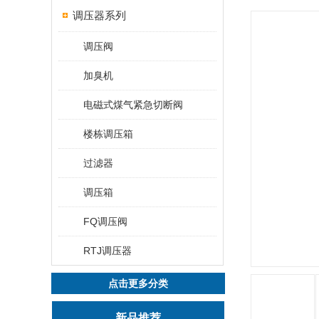
调压器系列
调压阀
加臭机
电磁式煤气紧急切断阀
楼栋调压箱
过滤器
调压箱
FQ调压阀
RTJ​调压器
点击更多分类
新品推荐