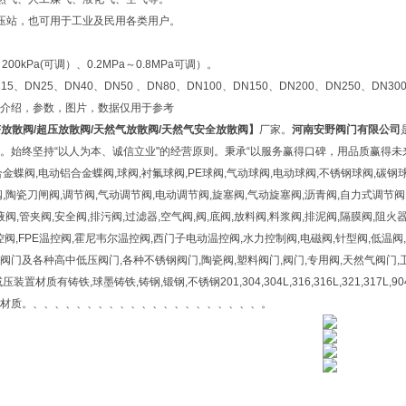
压站，也可用于工业及民用各类用户。
00kPa(可调）、0.2MPa～0.8MPa可调）。
5、DN25、DN40、DN50 、DN80、DN100、DN150、DN200、DN250、DN300
介绍，参数，图片，数据仅用于参考
F放散阀/超压放散阀/天然气放散阀/天然气安全放散阀】
厂家。
河南安野阀门有限公司
。始终坚持“以人为本、诚信立业"的经营原则。秉承“以服务赢得口碑，用品质赢得未来"
金蝶阀,电动铝合金蝶阀,球阀,衬氟球阀,PE球阀,气动球阀,电动球阀,不锈钢球阀,碳钢
,陶瓷刀闸阀,调节阀,气动调节阀,电动调节阀,旋塞阀,气动旋塞阀,沥青阀,自力式调节阀,
液阀,管夹阀,安全阀,排污阀,过滤器,空气阀,阀,底阀,放料阀,料浆阀,排泥阀,隔膜阀,阻火
控阀,FPE温控阀,霍尼韦尔温控阀,西门子电动温控阀,水力控制阀,电磁阀,针型阀,低温阀
门及各种高中低压阀门,各种不锈钢阀门,陶瓷阀,塑料阀门,阀门,专用阀,天然气阀门,卫
材质有铸铁,球墨铸铁,铸钢,锻钢,不锈钢201,304,304L,316,316L,321,317L,904L,22
材质。、、、、、、、、、、、、、、、、、、、、、。