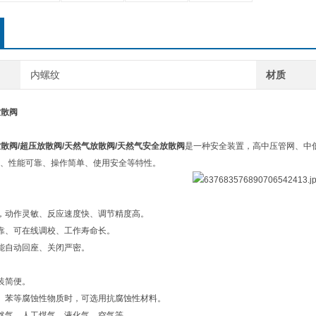
内螺纹
材质
放散阀
放散阀/超压放散阀/天然气放散阀/天然气安全放散阀
是一种安全装置，高中压管网、中
、性能可靠、操作简单、使用安全等特性。
，动作灵敏、反应速度快、调节精度高。
靠、可在线调校、工作寿命长。
能自动回座、关闭严密。
。
装简便。
、苯等腐蚀性物质时，可选用抗腐蚀性材料。
然气、人工煤气、液化气、空气等。