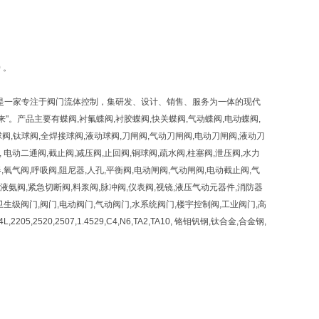
 。
是一家专注于阀门流体控制，集研发、设计、销售、服务为一体的现代
。产品主要有蝶阀,衬氟蝶阀,衬胶蝶阀,快关蝶阀,气动蝶阀,电动蝶阀,
球阀,钛球阀,全焊接球阀,液动球阀,刀闸阀,气动刀闸阀,电动刀闸阀,液动刀
 电动二通阀,截止阀,减压阀,止回阀,铜球阀,疏水阀,柱塞阀,泄压阀,水力
器,氧气阀,呼吸阀,阻尼器,人孔,平衡阀,电动闸阀,气动闸阀,电动截止阀,气
,液氨阀,紧急切断阀,料浆阀,脉冲阀,仪表阀,视镜,液压气动元器件,消防器
生级阀门,阀门,电动阀门,气动阀门,水系统阀门,楼宇控制阀,工业阀门,高
05,2520,2507,1.4529,C4,N6,TA2,TA10, 铬钼钒钢,钛合金,合金钢,