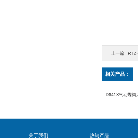
上一篇 :
RTZ
相关产品：
关于我们
热销产品