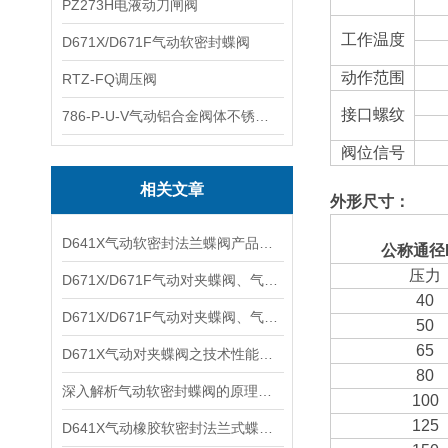
PZ273H电液动刀闸阀
工作温度
D671X/D671F气动软密封蝶阀
动作范围
RTZ-FQ调压阀
接口螺纹
786-P-U-V气动铝合金阀体不锈钢板蝶阀
阀位信号
相关文章
外形尺寸：
D641X气动软密封法兰蝶阀产品性能及技术特点
公称通径
压力
D671X/D671F气动对夹蝶阀、气动软密封蝶阀之技术参数及产品性能
40
D671X/D671F气动对夹蝶阀、气动软密封蝶阀之技术性能及产品特点
50
65
D671X气动对夹蝶阀之技术性能及产品特点
80
深入解析气动软密封蝶阀的原理与应用
100
125
​D641X气动橡胶软密封法兰式蝶阀的特点以及技术参数和性能