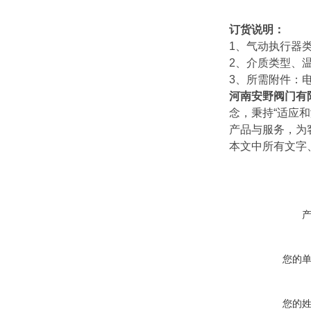
订货说明：
1、气动执行器
2、介质类型、
3、所需附件：
河南安野阀门有
念，秉持“适应
产品与服务，为
本文中所有文字
您的
您的