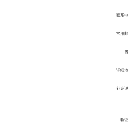
联系
常用
详细
补充
验