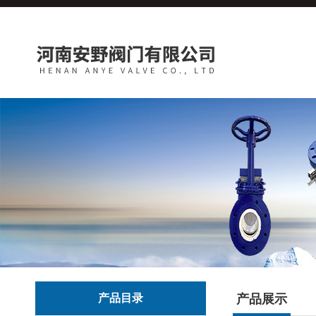
产品目录
产品展示