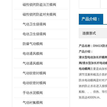
磁性锁闭防盗法兰蝶阀
磁性锁闭防盗对夹蝶阀
产品介绍：
气动卫生级碟阀
连接形式
电动卫生级碟阀
防爆气动蝶阀
产品名称：D941X
产品介绍：
电动通风蝶阀
潜水型电动加长杆蝶
气动通风蝶阀
阀/浸水型加长杆电动
电动蝶阀
主要是由加
气动软密封蝶阀
调节流量和截流介质
防水电动蝶阀是针对户
电动软密封蝶阀
效的防止水在进入接线
船舶、、、供热、等行业
手动水泥蝶阀
矩高达4000N.m。
气动衬氟蝶阀