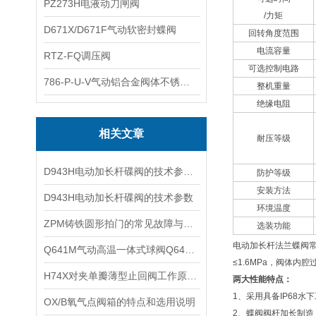
PZ273H电液动刀闸阀
/力矩
D671X/D671F气动软密封蝶阀
回转角度范围
电流容量
RTZ-FQ调压阀
可选控制电路
786-P-U-V气动铝合金阀体不锈钢板蝶阀
整机重量
绝缘电阻
相关文章
耐压等级
​D943H电动加长杆碟阀的技术参数以及性能特点
防护等级
安装方法
​D943H电动加长杆碟阀的技术参数
环境温度
​ZPM铸铁圆形拍门的常见故障与排除方法
选装功能
电动加长杆法兰蝶阀常规
​Q641M气动高温一体式球阀Q641PPL附件选项和订货说明
≤1.6MPa，阀体
H74X对夹单瓣薄型止回阀工作原理及性能参数
两大性能特点：
1、采用具备IP68水
OX/B氧气点阀箱的特点和选用说明
2、蝶阀阀杆加长制造