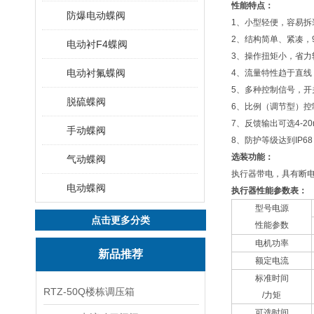
性能特点：
防爆电动蝶阀
1、小型轻便，容易拆
2、结构简单、紧凑，9
电动衬F4蝶阀
3、操作扭矩小，省力
电动衬氟蝶阀
4、流量特性趋于直线
5、多种控制信号，开
脱硫蝶阀
6、比例（调节型）控制：
7、反馈输出可选4-2
手动蝶阀
8、防护等级达到IP68
选装功能：
气动蝶阀
执行器带电，具有断
电动蝶阀
执行器性能参数表：
型号电源
点击更多分类
性能参数
电机功率
新品推荐
额定电流
标准时间
RTZ-50Q楼栋调压箱
/力矩
可选时间