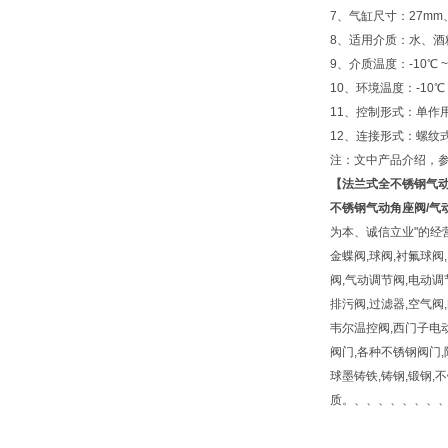
7、气缸尺寸：27mm、
8、适用介质：水、
9、介质温度：-10℃ ~ 
10、环境温度：-10℃ ~
11、控制形式：单作
12、连接形式：螺纹
注：文中产品介绍，
【
法兰式全不锈钢气
不锈钢气动角座阀/气
为本、诚信立业"的经
金蝶阀,球阀,衬氟球阀
阀,气动调节阀,电动调
排污阀,过滤器,空气阀,
韦尔温控阀,西门子电动
阀门,各种不锈钢阀门,
球墨铸铁,铸钢,锻钢,不锈钢2
质。、、、、、、、