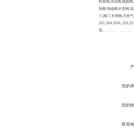
料浆阀,排泥阀,隔膜阀
制阀,电磁阀,针型阀,
门,阀门,专用阀,天然
201,304,304L,316
质。、、、、、、、
您的
您的
联系