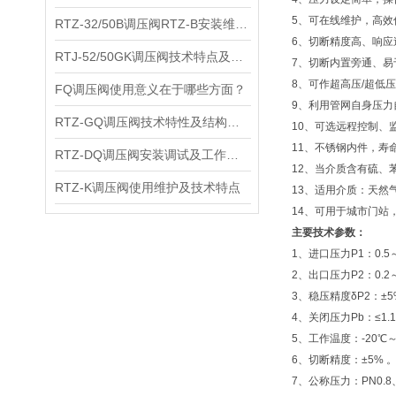
5、可在线维护，高效
RTZ-32/50B调压阀RTZ-B安装维护及主要特点
6、切断精度高、响应
RTJ-52/50GK调压阀技术特点及产品参数
7、切断内置旁通、易
8、可作超高压/超低
FQ调压阀使用意义在于哪些方面？
9、利用管网自身压力
RTZ-GQ调压阀技术特性及结构尺寸
10、可选远程控制、
11、不锈钢内件，寿命
RTZ-DQ调压阀安装调试及工作原理
12、当介质含有硫、
RTZ-K调压阀使用维护及技术特点
13、适用介质：天然
14、可用于城市门站
主要技术参数：
1、进口压力P1：0.5～
2、出口压力P2：0.2～0.
3、稳压精度δP2：±5
4、关闭压力Pb：≤1.1
5、工作温度：-20℃～
6、切断精度：±5% 
7、公称压力：PN0.8、 