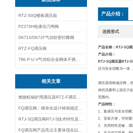
产品介绍：
RTZ-50Q楼栋调压箱
PZ273H电液动刀闸阀
连接形式
D671X/D671F气动软密封蝶阀
产品名称：
RTJ-SQ
RTZ-FQ调压阀
产品介绍：
786-P-U-V气动铝合金阀体不锈钢板蝶阀
RTJ-SQ调压器
RTJ
压与安全切断为一体
相关文章
调压器俗称减压阀，
体的流量和上游压力如
燃烧机锅炉用调压器RTZ-F调压阀产品特性及适用管路
范围内。
产品特性：
FQ调压阀：模块化设计铸就稳定性能
1、集调压与安全切断
2、安装方便，空间要
RTJ-SQ调压阀RTJ-S技术特性及安装尺寸
3、关闭特性灵敏，调
FQ调压阀产品亮点主要体现在以下几个方面
4、压力设定简单，操