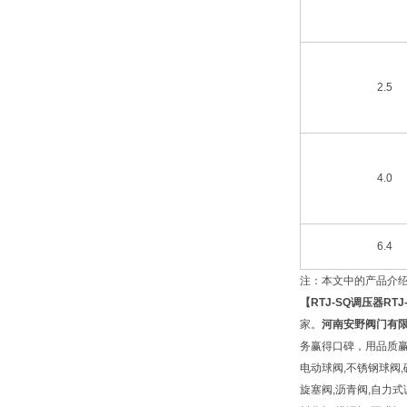
2.5
4.0
6.4
注：本文中的产品介
【
RTJ-SQ调压器
RT
家。
河南安野阀门有
务赢得口碑，用品质赢得
电动球阀,不锈钢球阀,
旋塞阀,沥青阀,自力式调