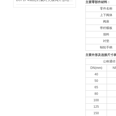
主要零部件材料：
零件名称
上下阀体
阀座
带杆蝶板
填料
衬垫
蜗轮手柄
主要外形及连接尺寸
公称通径
DN(mm)
NP
40
50
65
80
100
125
150