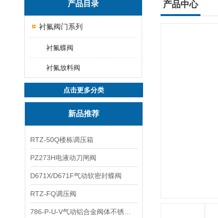
产品目录
产品中心
衬氟阀门系列
衬氟蝶阀
衬氟放料阀
点击更多分类
新品推荐
RTZ-50Q楼栋调压箱
PZ273H电液动刀闸阀
D671X/D671F气动软密封蝶阀
RTZ-FQ调压阀
786-P-U-V气动铝合金阀体不锈钢板蝶阀