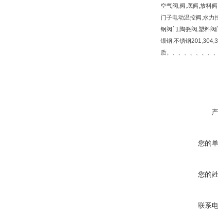
空气阀,阀,底阀,放料阀
门子电动温控阀,水力控
钢阀门,陶瓷阀,塑料阀
锻钢,不锈钢201,304,30
质。、、、、、、、
您的
您的
联系