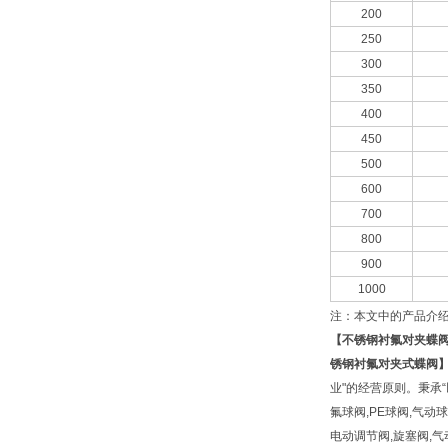
200
250
300
350
400
450
500
600
700
800
900
1000
注：本文中的产品介
【
不锈钢衬氟对夹蝶
锈钢衬氟对夹式蝶阀
业"的经营原则。秉承“
氟球阀,PE球阀,气动
电动调节阀,旋塞阀,气