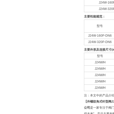
J24W-160
J24W-320
主要性能规范：
型号
J24W-160P-DN6
J24W-320P-DN6
主要外形及连接尺寸(m
型号
J24W/H
J24W/H
J24W/H
J24W/H
J24W/H
注：本文中的产品介
【
外螺纹角式针型阀
公司
是一家专注于阀门
得未来"。产品主要有蝶