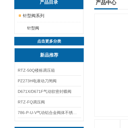
产品目录
产品中心
针型阀系列
针型阀
点击更多分类
新品推荐
RTZ-50Q楼栋调压箱
PZ273H电液动刀闸阀
D671X/D671F气动软密封蝶阀
RTZ-FQ调压阀
786-P-U-V气动铝合金阀体不锈钢板蝶阀