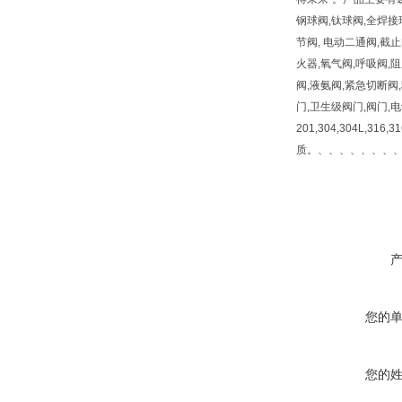
钢球阀,钛球阀,全焊接
节阀, 电动二通阀,截止
火器,氧气阀,呼吸阀,
阀,液氨阀,紧急切断阀
门,卫生级阀门,阀门,
201,304,304L,316
质。、、、、、、、
您的
您的