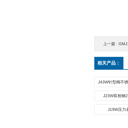
上一篇 :
GM
相关产品：
J23W双相钢2
J19W压