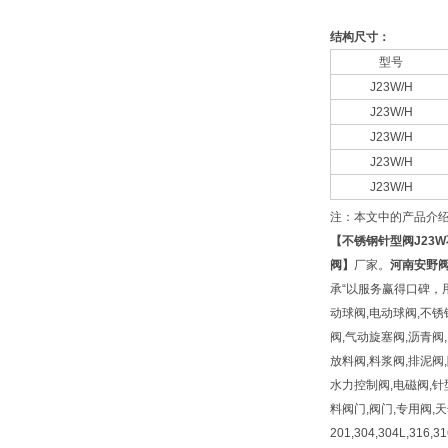
结构尺寸：
型号
J23W/H
J23W/H
J23W/H
J23W/H
J23W/H
注：本文中的产品介
【
不锈钢针型阀
J23
阀】
厂家。
河南安野
承“以服务赢得口碑，用
动球阀,电动球阀,不锈
阀,气动旋塞阀,沥青阀,
放料阀,料浆阀,排泥阀
水力控制阀,电磁阀,针
料阀门,阀门,专用阀,
201,304,304L,316