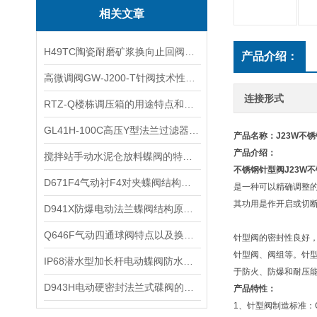
相关文章
​H49TC陶瓷耐磨矿浆换向止回阀的技术指标和技术参数
产品介绍：
高微调阀GW-J200-T针阀技术性能及产品分类
连接形式
​RTZ-Q楼栋调压箱的用途特点和技术参数
GL41H-100C高压Y型法兰过滤器技术特点及外形尺寸
产品名称：J23W不
产品介绍：
​搅拌站手动水泥仓放料蝶阀的特点和主要参数
不锈钢针型阀
J23W
D671F4气动衬F4对夹蝶阀结构特点
是一种可以精确调整
其功用是作开启或切
D941X防爆电动法兰蝶阀结构原理及技术性能
​Q646F气动四通球阀特点以及换向原理
针型阀的密封性良好，
针型阀、阀组等。针
​IP68潜水型加长杆电动蝶阀防水除湿加热型的性能特点及选装功能
于防火、防爆和耐压
​D943H电动硬密封法兰式碟阀的三维偏心几何形状及技术参数和性能
产品特性：
1、针型阀制造标准：GB/T1