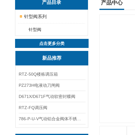
产品目录
产品中心
针型阀系列
针型阀
点击更多分类
新品推荐
RTZ-50Q楼栋调压箱
PZ273H电液动刀闸阀
D671X/D671F气动软密封蝶阀
RTZ-FQ调压阀
786-P-U-V气动铝合金阀体不锈钢板蝶阀