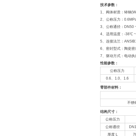
技术参数：
1、阀体材质：铸钢(W
2、公称压力：0.6MPa、
3、公称通径：DN50 ~ 6
4、适用温度：-38℃ 
5、连接法兰：ANSIB16
6、密封型式：陶瓷密
7、驱动方式：电动
性能参数：
公称压力
0.6、1.0、1.6
零部件材料：
不锈
结构尺寸：
公称压力
公称通径
DN
厚度 L
7