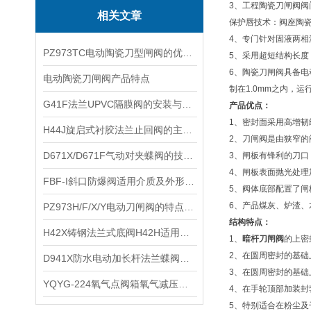
3、工程陶瓷刀闸阀
相关文章
保护唇技术：阀座陶
4、专门针对固液两
PZ973TC电动陶瓷刀型闸阀的优特点和外形连接尺寸
5、采用超短结构长
6、陶瓷刀闸阀具备
电动陶瓷刀闸阀产品特点
制在1.0mm之内，
​G41F法兰UPVC隔膜阀的安装与使用
产品优点：
1、密封面采用高增韧
​H44J旋启式衬胶法兰止回阀的主要特点和基本结构参数
2、刀闸阀是由狭窄的
​D671X/D671F气动对夹蝶阀的技术参数和性能
3、闸板有锋利的刀
4、闸板表面抛光处
FBF-I斜口防爆阀适用介质及外形尺寸
5、阀体底部配置了
6、产品煤灰、炉渣、
​PZ973H/F/X/Y电动刀闸阀的特点以及性能参数
结构特点：
H42X铸钢法兰式底阀H42H适用介质及产品性能
1、
暗杆刀闸阀
的上密
2、在圆周密封的基
​D941X防水电动加长杆法兰蝶阀的性能特点有哪些？
3、在圆周密封的基
YQYG-224氧气点阀箱氧气减压阀技术参数及适用范围
4、在手轮顶部加装
5、特别适合在粉尘及