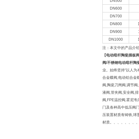
DN500
DN600
DN700
DN800
DN900
DN1000
注：本文中的产品介
【
电动暗杆陶瓷插板
阀/不锈钢电动暗杆陶
业。始终坚持“以人为
合金蝶阀,电动铝合金蝶
阀,陶瓷刀闸阀,调节阀
液阀,管夹阀,安全阀,排
阀,FPE温控阀,霍尼
门及各种高中低压阀门,
压装置材质有铸铁,球墨铸铁,铸
材质。、、、、、、