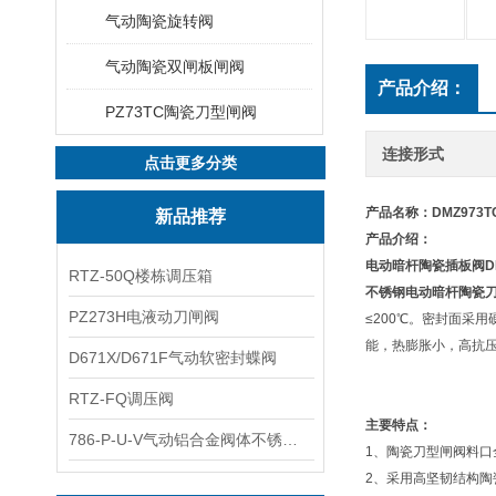
气动陶瓷旋转阀
气动陶瓷双闸板闸阀
产品介绍：
PZ73TC陶瓷刀型闸阀
连接形式
点击更多分类
产品名称：DMZ973
新品推荐
产品介绍：
电动暗杆陶瓷插板阀
RTZ-50Q楼栋调压箱
不锈钢电动暗杆陶瓷刀
PZ273H电液动刀闸阀
≤200℃。密封面采
能，热膨胀小，高抗
D671X/D671F气动软密封蝶阀
RTZ-FQ调压阀
主要特点：
786-P-U-V气动铝合金阀体不锈钢板蝶阀
1、陶瓷刀型闸阀料
2、采用高坚韧结构