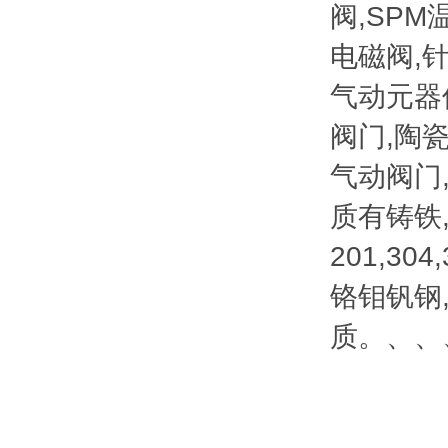
阀,SPM
电磁阀,针
气动元器
阀门,陶瓷
气动阀门
质有铸铁
201,304,
铬钼钒钢
质。、、