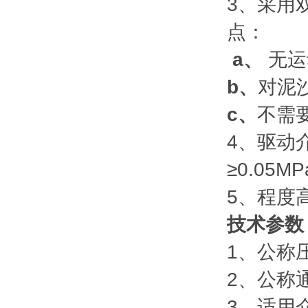
3、采用
点：
a
、
无运
b
、
对泥
c
、
不需
4、驱动
≥0.05
5、程度
技术参数
1、公称压力
2、公称通
3、适用