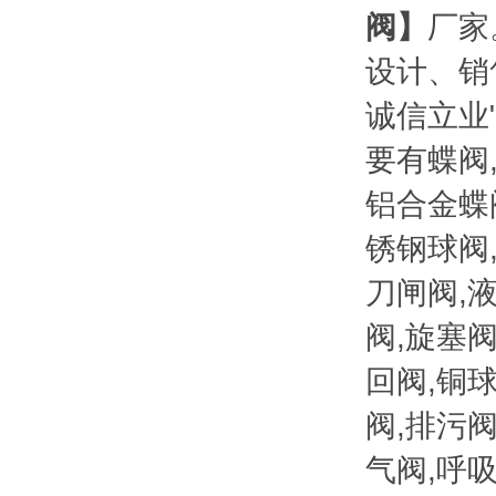
阀
】
厂家
设计、销
诚信立业
要有蝶阀
铝合金蝶
锈钢球阀
刀闸阀,
阀,旋塞阀
回阀,铜球
阀,排污阀
气阀,呼