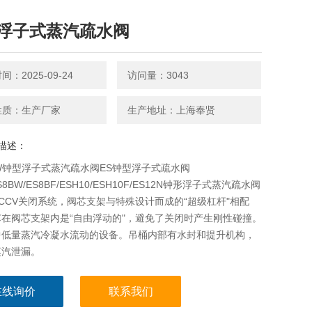
浮子式蒸汽疏水阀
：2025-09-24
访问量：3043
性质：生产厂家
生产地址：上海奉贤
描述：
0W钟型浮子式蒸汽疏水阀ES钟型浮子式疏水阀
ES8BW/ES8BF/ESH10/ESH10F/ES12N钟形浮子式蒸汽疏水阀
CCV关闭系统，阀芯支架与特殊设计而成的“超级杠杆"相配
在阀芯支架内是“自由浮动的"，避免了关闭时产生刚性碰撞。
中低量蒸汽冷凝水流动的设备。吊桶内部有水封和提升机构，
蒸汽泄漏。
在线询价
联系我们