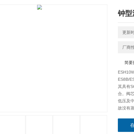
钟型
更新时间
厂商
简要
ESH1
ES8B/
其具有S
合。阀芯
低压及
故没有