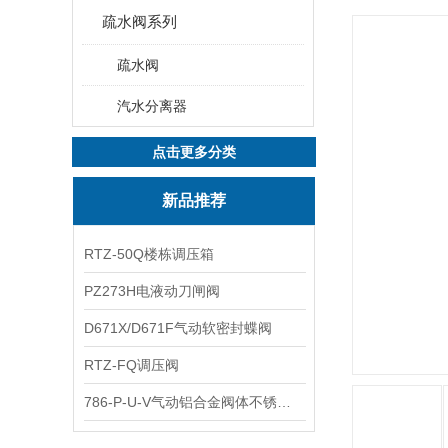
疏水阀系列
疏水阀
汽水分离器
点击更多分类
新品推荐
RTZ-50Q楼栋调压箱
PZ273H电液动刀闸阀
D671X/D671F气动软密封蝶阀
RTZ-FQ调压阀
786-P-U-V气动铝合金阀体不锈钢板蝶阀