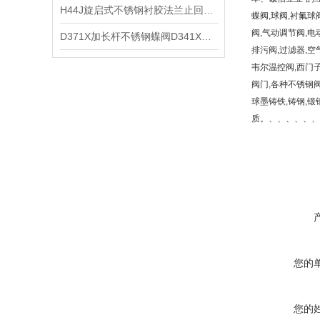
​H44J旋启式不锈钢衬胶法兰止回阀的主要零部件材料和连接尺寸及重量
蝶阀,球阀,衬氟球
阀,气动调节阀,电
D371X加长杆不锈钢蝶阀D341X的结构特点和制造标准及主要技术参数
排污阀,过滤器,空
韦尔温控阀,西门子
阀门,各种不锈钢阀
球墨铸铁,铸钢,锻钢,不
质。、、、、、、
您的
您的