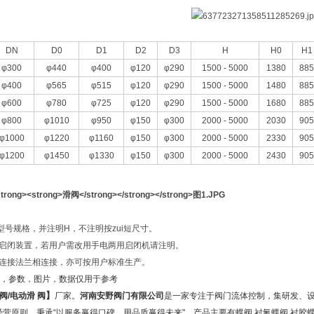
DN
D0
D1
D2
D3
H
H0
H1
φ300
φ440
φ400
φ120
φ290
1500 - 5000
1380
885
φ400
φ565
φ515
φ120
φ290
1500 - 5000
1480
885
φ600
φ780
φ725
φ120
φ290
1500 - 5000
1680
885
φ800
φ1010
φ950
φ150
φ300
2000 - 5000
2030
905
φ1000
φ1220
φ1160
φ150
φ300
2000 - 5000
2330
905
φ1200
φ1450
φ1330
φ150
φ300
2000 - 5000
2430
905
型号规格，并注明H，不注明按zui短尺寸。
轮启闭装置，若用户需改用手电两用启闭机请注明。
管连接法兰相连接，亦可按用户标准生产。
，参数，图片，数据仅用于参考
】
阀
/
电动滑
阀
厂家。
河南安野阀门有限公司
是一家专注于阀门流体控制，集研发、设
经营原则。秉承“以服务赢得口碑，用品质赢得未来"。产品主要有蝶阀,衬氟蝶阀,衬胶蝶阀