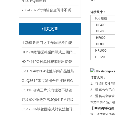
RTZ-FQ调压阀
786-P-U-V气动铝合金阀体不锈钢板蝶阀
连接尺寸：
尺寸规格
HF300
相关文章
HF400
HF600
手动棒条闸门之工作原理及性能参数
HF800
HF1000
​HH47X微阻缓冲缓闭蝶式止回阀的特点及其技术参数
HF1200
​HXF4衬PO衬氟衬塑带呼出接管阻火呼吸阀HX4的主要零部件材料
Q41PFA衬PFA法兰球阀产品性能及外形结构
订货说明：
GLQ361F带过滤器全焊接球阀GLQ61F技术特点及工作原理
1、订货时应注明
Q911F电动三片式内螺纹不锈钢球阀的特点以及技术参数和性能
2、滑 阀包含手
3、滑 阀与穿墙
​翻板式钟罩进料阀JQ641FM翻板式钟罩阀工作原理
本文中的产品介绍
【
HF
滑阀
/
手动滑
Q347F46蜗轮固定式衬氟法兰球阀产品特点及适用介质
本、诚信立业"的