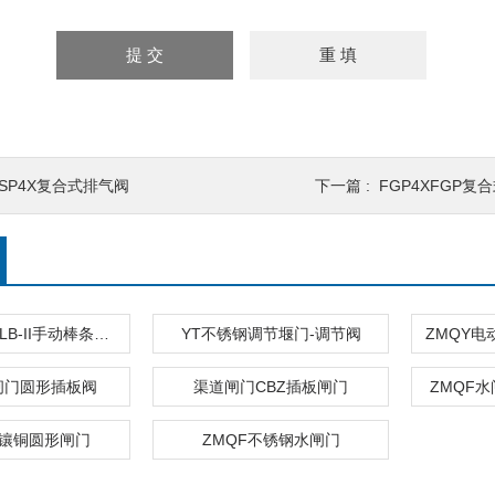
FSP4X复合式排气阀
下一篇 :
FGP4XFGP复
LB-I棒条闸门LB-II手动棒条阀 阀门管件
YT不锈钢调节堰门-调节阀
旋闸门圆形插板阀
渠道闸门CBZ插板闸门
ZMQF
铁镶铜圆形闸门
ZMQF不锈钢水闸门