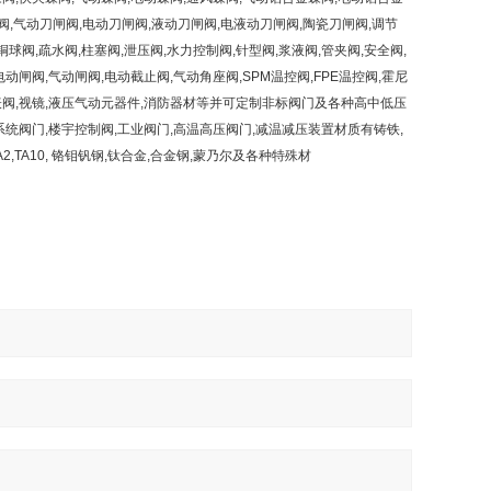
闸阀,气动刀闸阀,电动刀闸阀,液动刀闸阀,电液动刀闸阀,陶瓷刀闸阀,调节
铜球阀,疏水阀,柱塞阀,泄压阀,水力控制阀,针型阀,浆液阀,管夹阀,安全阀,
,电动闸阀,气动闸阀,电动截止阀,气动角座阀,SPM温控阀,FPE温控阀,霍尼
仪表阀,视镜,液压气动元器件,消防器材等并可定制非标阀门及各种高中低压
水系统阀门,楼宇控制阀,工业阀门,高温高压阀门,减温减压装置材质有铸铁,
C4,N6,TA2,TA10, 铬钼钒钢,钛合金,合金钢,蒙乃尔及各种特殊材