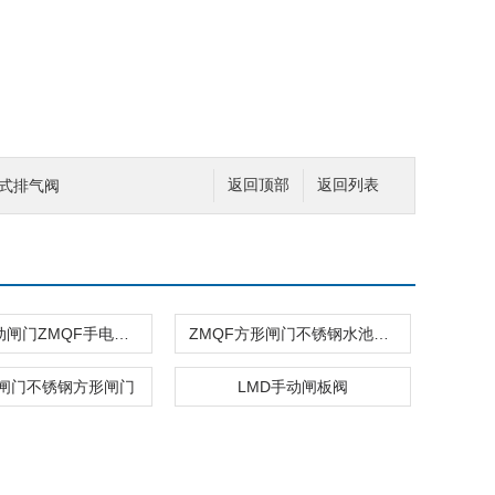
合式排气阀
返回顶部
返回列表
ZMQY电动闸门ZMQF手电两用铸铁镶铜闸门
ZMQF方形闸门不锈钢水池闸门
水闸门不锈钢方形闸门
LMD手动闸板阀