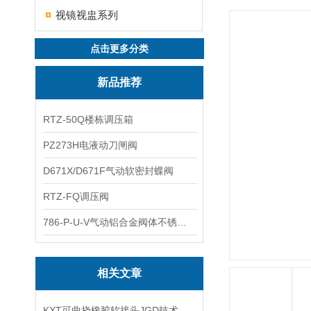
视镜视盅系列
点击更多分类
新品推荐
RTZ-50Q楼栋调压箱
PZ273H电液动刀闸阀
D671X/D671F气动软密封蝶阀
RTZ-FQ调压阀
786-P-U-V气动铝合金阀体不锈钢板蝶阀
相关文章
KXT可曲挠橡胶软接头JGD技术指标及适用介质