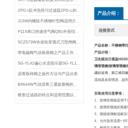
ZPG-I反冲洗排污过滤器ZPG-L的工作原理和主要技术参数
产品介绍：
J13W内螺纹不锈钢针型阀适用介质及性能参数
连接形式
P11X单口快速排气阀QB1外形结构及作用原理
SCZ573W伞齿轮穿透式刀型闸阀产品优点及连接尺寸
产品名称：
不锈钢带
带电磁阀气动角座阀之产品工作原理及主要特点
产品介绍：
卫生级法兰视盅
HGS0
SG-YL41偏心水流指示器SG-YL11主要用途及维护保养
璃管视镜
/
玻璃管视镜
/
硼硅玻璃，聚乙烯四
沥青取样阀之操作方法与产品分类
流动及反应情况，起
​BX644W气动沥青三通旋塞阀的特点和工作原理
安装使用注意事项：
​锥形过滤器的特点和适用范围以及主要尺寸
1、玻璃管视镜是用
2、玻璃管视镜的视
3、视镜玻璃耐温耐压
4、允许急变温度< 
5、根据压力要求，