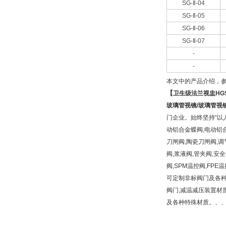
SG-Ⅱ-04
SG-Ⅱ-05
SG-Ⅱ-06
SG-Ⅱ-07
-
-
本文中的产品介绍，
【
卫生级法兰视盅
HG
玻璃管视镜
/
玻璃管视
门企业。始终坚持“以
动铝合金蝶阀,电动铝合
刀闸阀,陶瓷刀闸阀,调
阀,浆液阀,管夹阀,安全
阀,SPM温控阀,FP
可定制非标阀门及各种高
阀门,减温减压装置材质有铸铁,
及各种特殊材质。、