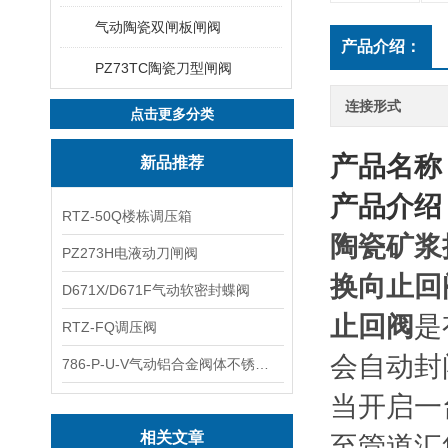
气动陶瓷双闸板闸阀
产品介绍：
PZ73TC陶瓷刀型闸阀
连接形式
点击更多分类
产品名称
新品推荐
产品介绍
RTZ-50Q楼栋调压箱
陶瓷矿浆
PZ273H电液动刀闸阀
换向止回
D671X/D671F气动软密封蝶阀
止回阀
是
RTZ-FQ调压阀
会自动封
786-P-U-V气动铝合金阀体不锈钢板蝶阀
当开启一
相关文章
至管道汇