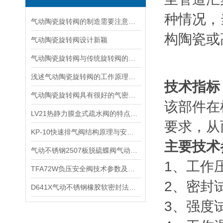
种情况，
气动陶瓷旋转阀的制造需要注意以下多个方面
构陶瓷或
气动陶瓷旋转阀设计新颖
气动陶瓷旋转阀与传统旋转阀的比较
浅述气动陶瓷旋转阀的工作原理与组成装置
技术指标
气动陶瓷旋转阀具有很好的气密性和密封性能
该部件在
​LV21热静力膜盒式疏水阀的特点和用途及其工作原理
要求，从
KP-10快速排气阀结构原理与安装说明
主要技术
​气动不锈钢2507板脱硫蝶阀气动不锈钢脱硫蝶阀的特点和适用温度介质
1、工作压
TFA72W负压安全阀技术参数及产品用途
2、密封试
​D641X气动不锈钢橡胶软密封法兰式蝶阀应用及优点和工作原理
3、强度试