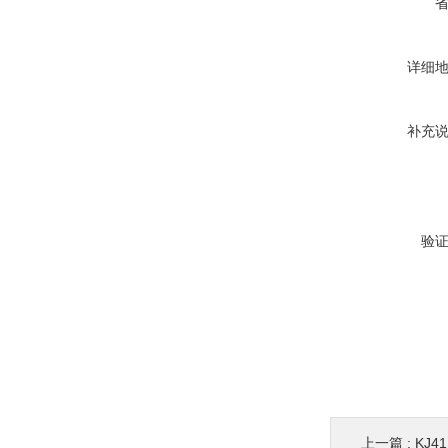
详细
补充
验
上一篇 :
KJ