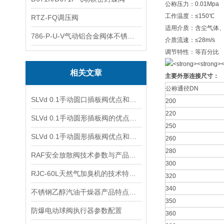
公称压力：0.01Mpa
工作温度：≤150℃
RTZ-FQ调压阀
适用介质：含尘气体
786-P-U-V气动铝合金阀体不锈钢板蝶阀
介质流速：≤28m/s
调节特性：等百分比
相关文章
主要外形连接尺寸：
公称通径DN
​SLVd 0.1手动圆口插板阀优点和主要技术参数
200
220
​SLVd 0.1手动圆形插板阀的优点和主要技术参数
250
​SLVd 0.1手动圆形插板阀优点和主要技术参数
260
280
RAF安全放散阀技术参数与产品特点
300
RJC-60L天然气加臭机的技术特点和性能参数
320
340
不锈钢乙醇汽油干燥器产品特点及结构
350
防爆电动球阀执行器参数配置
360