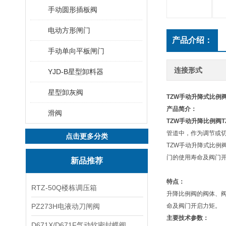
手动圆形插板阀
电动方形闸门
产品介绍：
手动单向平板闸门
连接形式
YJD-B星型卸料器
星型卸灰阀
TZW
手动升降式比例
产品简介：
滑阀
TZW
手动升降比例阀
T
管道中，作为调节或
点击更多分类
TZW手动升降式比
门的使用寿命及阀门
新品推荐
特点：
RTZ-50Q楼栋调压箱
升降比例阀的阀体、
PZ273H电液动刀闸阀
命及阀门开启力矩。
主要技术参数：
D671X/D671F气动软密封蝶阀