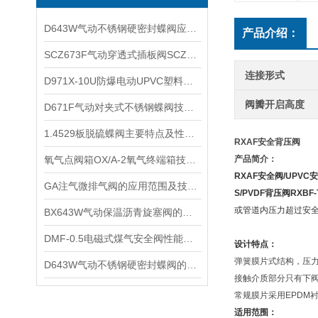
D643W气动不锈钢硬密封蝶阀应用范围
产品介绍：
SCZ673F气动穿透式插板阀SCZ673H产品优点及性能参数
连接形式
​D971X-10U防爆电动UPVC塑料蝶阀的特点及其技术参数和性能
阀瓣开启高度
D671F气动对夹式不锈钢蝶阀技术参数和性能​
1.4529板脱硫蝶阀主要特点及性能指标
RXAF安全背压阀
氧气点阀箱OX/A-2氧气终端箱技术特点及产品参数
产品简介：
RXAF安全阀
/
UPVC安
​GA注气微排气阀的应用范围及技术参数
S/PVDF背压阀RXBF-
或管道内压力超过安
BX643W气动保温沥青旋塞阀的工作原理和特点
DMF-0.5电磁式煤气安全阀性能特点及工作原理
设计特点：
弹簧膜片式结构，压
​D643W气动不锈钢硬密封蝶阀的特点以及技术参数和性能
接触介质部分只有下
常规膜片采用EPDM
适用范围：