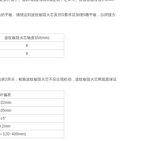
质的平板。缠绕达到波纹板阻火芯直径D要求后加绕5圈平板，以焊接方
波纹板阻火芯轴直径d(mm)
6
8
差如表2所示；检验波纹板阻火芯不应出现松动，波纹板阻火芯两底面保证
许偏差
.02mm
.05mm
±5°
0.2mm
＞120~400mm)