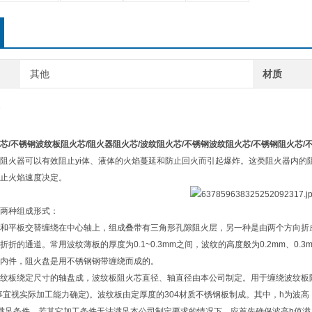
其他
材质
芯
/不锈钢波纹板阻火芯
/阻火器阻火芯/波纹阻火芯/不锈钢波纹阻火芯/不锈钢阻火芯/
阻火器可以有效阻止yi体、液体的火焰蔓延和防止回火而引起爆炸。这类阻火器内的
止火焰速度决定。
两种组成形式：
和平板交替缠绕在中心轴上，组成叠带有三角形孔隙阻火层，另一种是由两个方向折
折的通道。常用波纹薄板的厚度为0.1~0.3mm之间，波纹的高度般为0.2mm、0.3m
内件，阻火盘是用不锈钢钢带缠绕而成的。
纹板绕定尺寸的轴盘成，波纹板阻火芯直径、轴直径由本公司制定。用于缠绕波纹板
事宜视实际加工能力确定)。波纹板由定厚度的304材质不锈钢板制成。其中，h为波高，λ
满足条件，若其它加工条件无法满足本公司制定要求的情况下，应首先确保波高h值满足