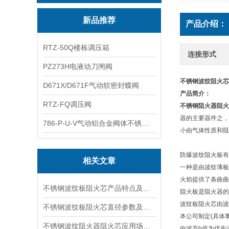
新品推荐
产品介绍：
RTZ-50Q楼栋调压箱
连接形式
PZ273H电液动刀闸阀
不锈钢
波纹
阻火芯
D671X/D671F气动软密封蝶阀
产品简介：
RTZ-FQ调压阀
不锈钢阻火器阻火
器的主要器件之，
786-P-U-V气动铝合金阀体不锈钢板蝶阀
小由气体性质和阻
防爆波纹阻火板有
相关文章
一种是由波纹薄板
火焰提供了条曲曲折
不锈钢波纹板阻火芯产品特点及产品检验
阻火板是阻火器的
波纹板阻火芯由波
不锈钢波纹板阻火芯直径参数及产品介绍
本公司制定(具体
不锈钢波纹阻火器阻火芯应用场合与结构参数
中波高h值为优先