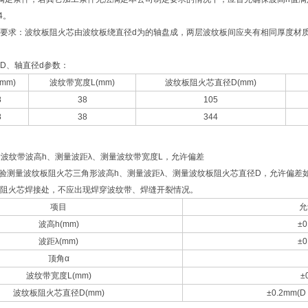
4。
要求：波纹板阻火芯由波纹板绕直径d为的轴盘成，两层波纹板间应夹有相同厚度材
D、轴直径d参数：
mm)
波纹带宽度L(mm)
波纹板阻火芯直径D(mm)
8
38
105
8
38
344
测量波纹带波高h、测量波距λ、测量波纹带宽度L，允许偏差
检验测量波纹板阻火芯三角形波高h、测量波距λ、测量波纹板阻火芯直径D，允许偏
阻火芯焊接处，不应出现焊穿波纹带、焊缝开裂情况。
项目
允
波高h(mm)
±0
波距λ(mm)
±0
顶角α
波纹带宽度L(mm)
±
波纹板阻火芯直径D(mm)
±0.2mm(D