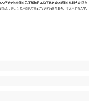
火芯/不锈钢波纹阻火芯/不锈钢阻火芯/不锈钢波纹板阻火盘/阻火盘/阻火
"的理念，努力为客户提供可靠的产品和*的售后服务。本文中所有文字、