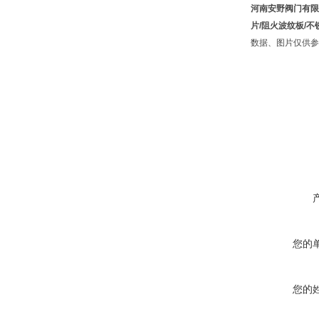
河南安野阀门有限
片/阻火波纹板/
数据、图片仅供参
您的
您的