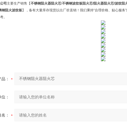
公司
主要生产销售【
不锈钢阻火器阻火芯
/
不锈钢波纹板阻火芯
/阻火器阻火芯/波纹阻
不锈钢阻火波纹板
】，备有大量库存现货以出厂价直销！我们秉持“合理价格、贴心服务
考。
产品：
单位：
姓名：