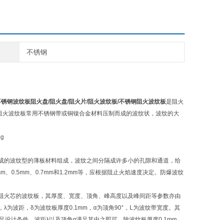
不锈钢
不锈钢波纹板阻火盘/阻火盘/阻火片/阻火波纹板/不锈钢阻火波纹板
是阻火
阻火波纹板常用不锈钢带或铜镍合金材料压制而成的波纹状，波纹的大
成的波纹型的薄板材料组成，波纹之间分隔成许多小的孔隙和通道，给
m、0.5mm、0.7mm和1.2mm等，应根据阻止火焰速度决定。防爆波纹
阻火芯的波纹板，其厚度、宽度、顶角、峰高度以及峰间距等参数亦由
为波距，δ为波纹板厚度0.1mm，α为顶角90°，L为波纹带宽度。其
设计条件。波距λ以及顶角α满足其中之即可。除波纹板厚度0.1mm、