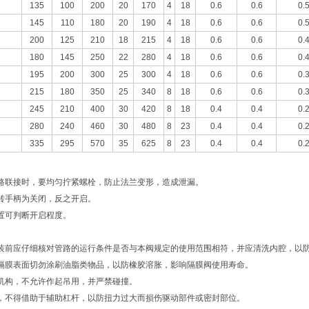
135
100
200
20
170
4
18
0.6
0.6
0.
145
110
180
20
190
4
18
0.6
0.6
0.
200
125
210
18
215
4
18
0.6
0.6
0.
180
145
250
22
280
4
18
0.6
0.6
0.
195
200
300
25
300
4
18
0.6
0.6
0.
215
180
350
25
340
8
18
0.6
0.6
0.
245
210
400
30
420
8
18
0.4
0.4
0.
280
240
460
30
480
8
23
0.4
0.4
0.
335
295
570
35
625
8
23
0.4
0.4
0.
路联接时，要均匀拧紧螺栓，防止法兰变形，造成泄漏。
转手柄为关闭，反之开启。
置可判断开启程度。
装前应仔细核对管路的运行条件是否与本阀规定的使用范围相符，并应清洗内腔，以
隔膜表面切勿涂刷油脂类物品，以防橡胶溶胀，影响隔膜阀使用寿命。
机构，不允许作起吊用，并严禁碰撞。
，不得借助于辅助杠杆，以防扭力过大而损伤驱动部件或密封部位。