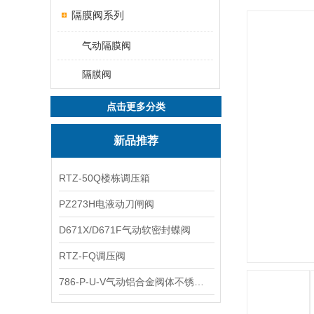
隔膜阀系列
气动隔膜阀
隔膜阀
点击更多分类
新品推荐
RTZ-50Q楼栋调压箱
PZ273H电液动刀闸阀
D671X/D671F气动软密封蝶阀
RTZ-FQ调压阀
786-P-U-V气动铝合金阀体不锈钢板蝶阀