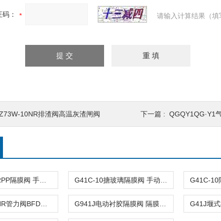
证码：
请输入计算结果（填
PZ73W-10NR排渣阀高温灰渣闸阀
下一篇 :
QGQY1QG·Y
G41F-10SFRPP隔膜阀 手动隔膜阀
G41C-10搪玻璃隔膜阀 手动隔膜阀
BFDG7M43HR管力阀BFDG7M41HX隔膜式管力阀
G941J电动衬胶隔膜阀 隔膜阀生产