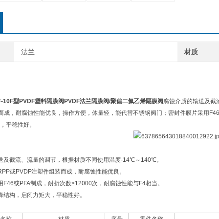
法兰
材质
F-10F型
PVDF塑料隔膜阀
PVDF法兰隔膜阀/
聚偏二氟乙烯隔膜阀
腐蚀介质的输送及截
装而成，耐腐蚀性能优良，操作方便，体量轻，能代替不锈钢阀门；密封件膜片采用F46或
，平稳性好。
送及截流、流量的调节，根据材质不同使用温度
-14℃～140℃。
RPP或PVDF注塑件组装而成，耐腐蚀性能优良。
F46或PFA制成，耐折次数≥12000次，耐腐蚀性能与F4相当。
降结构，启闭力矩大，平稳性好。