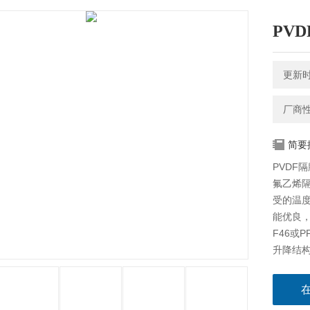
PV
更新时间
厂商
简要
PVDF
氟乙烯隔
受的温度
能优良
F46或
升降结