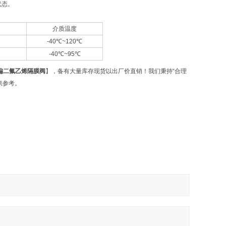
状态。
介质温度
-40℃~120℃
-40℃~95℃
偏二氟乙烯隔膜阀
】，备有大量库存现货以出厂价直销！我们秉持“合理
供参考。