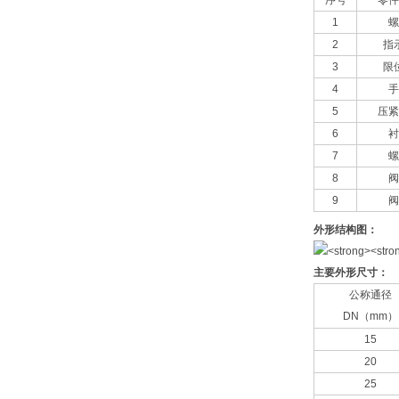
序号
零件
1
螺
2
指
3
限
4
手
5
压紧
6
衬
7
螺
8
阀
9
阀
外形结构图：
主要外形尺寸：
公称通径
DN（mm）
15
20
25