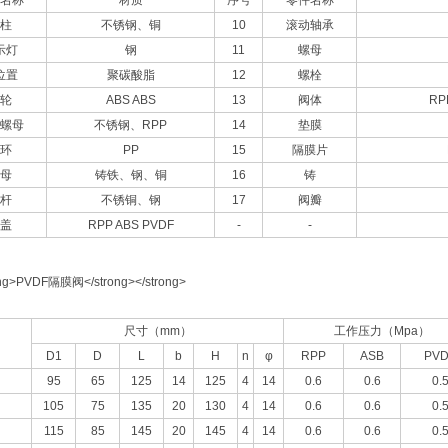
名称
材质
序号
零件名称
柱
不锈钢、铜
10
滚动轴承
示灯
钢
11
螺母
位置
聚碳酸脂
12
螺栓
轮
ABS ABS
13
阀体
RP
螺母
不锈钢、
RPP
14
垫膜
环
PP
15
隔膜片
母
铸铁、钢、铜
16
铸
杆
不锈铜、钢
17
阀瓣
盖
RPP ABS PVDF
-
-
尺寸（
mm）
工作压力（
Mpa）
D1
D
L
b
H
n
φ
RPP
ASB
PVD
95
65
125
14
125
4
14
0.6
0.6
0.
105
75
135
20
130
4
14
0.6
0.6
0.
115
85
145
20
145
4
14
0.6
0.6
0.