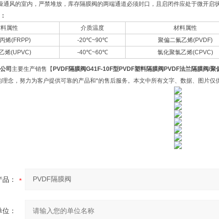
燥通风的室内，严禁堆放，库存隔膜阀的两端通道必须封口，且启闭件应处于微开启
：
材料属性
介质温度
材料属性
丙烯
(FRPP)
-20℃~90℃
聚偏二氟乙烯
(PVDF)
乙烯
(UPVC)
-40℃~60℃
氯化聚氯乙烯
(CPVC)
公司
主要生产销售【
PVDF隔膜阀
G41F-10F型
PVDF塑料隔膜阀
PVDF法兰隔膜阀/
聚
的理念，努力为客户提供可靠的产品和*的售后服务。本文中所有文字、数据、图片仅
产品：
单位：