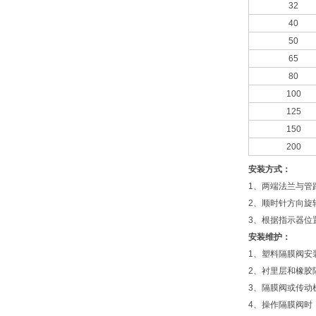
32
40
50
65
80
100
125
150
200
安装方式：
1、两端法兰与管
2、顺时针方向旋
3、根据指示器位
安装维护：
1、塑料隔膜阀安
2、衬里层和橡胶
3、隔膜阀或传动
4、操作隔膜阀时