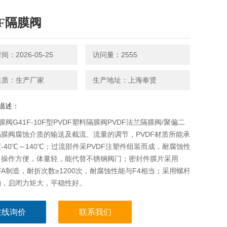
DF隔膜阀
：2026-05-25
访问量：2555
性质：生产厂家
生产地址：上海奉贤
描述：
隔膜阀G41F-10F型PVDF塑料隔膜阀PVDF法兰隔膜阀/聚偏二
膜阀腐蚀介质的输送及截流、流量的调节，PVDF材质所能承
-40℃～140℃；过流部件采PVDF注塑件组装而成，耐腐蚀性
，操作方便，体量轻，能代替不锈钢阀门；密封件膜片采用
PFA制造，耐折次数≥1200次，耐腐蚀性能与F4相当；采用螺杆
构，启闭力矩大，平稳性好。
在线询价
联系我们