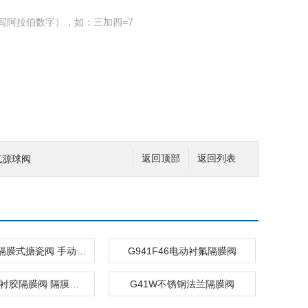
写阿拉伯数字），如：三加四=7
1气源球阀
返回顶部
返回列表
G41C-10隔膜式搪瓷阀 手动隔膜阀
G941F46电动衬氟隔膜阀
G41J堰式衬胶隔膜阀 隔膜阀生产
G41W不锈钢法兰隔膜阀