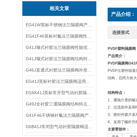
相关文章
产品介绍：
EG41W英标不锈钢法兰隔膜阀产品优点及外形结构
连接形式
EG41F46英标衬氟法兰隔膜阀性能参数及适用范围
G41J堰式衬胶法兰隔膜阀性能优点及工作原理
PVDF塑料隔膜阀
产品简介：
G41J堰式衬胶法兰隔膜阀结构特点及外形尺寸
PVDF隔膜阀
G41
G46J直通式衬胶法兰隔膜阀外形结构及产品特点
PVDF注塑件组
结构，启闭力矩大
EG41J英标衬胶法兰隔膜阀适用介质及结构优点
EG6K41J英标常开型气动衬胶隔膜阀技术原理及适用介质
结构特点：
1、腐蚀介质的输
G49J全衬胶三通隔膜阀结构特点及外形尺寸
2、过流部件采用
3、密封件膜片采用
G41F46不锈钢衬氟法兰隔膜阀产品特点及结构尺寸
4、采用了螺杆升
G6B41J常闭型气动衬胶隔膜阀适用介质及工作原理
主要零部件：