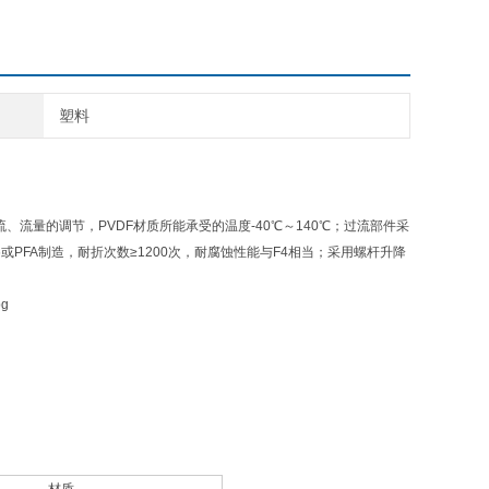
塑料
流、流量的调节，
PVDF材质所能承受的温度-40℃～140℃；过流部件采
PFA制造，耐折次数≥1200次，耐腐蚀性能与F4相当；采用螺杆升降