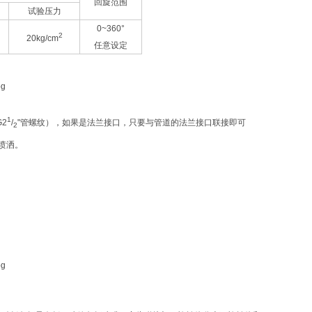
回旋范围
试验压力
0~360°
2
20kg/cm
任意设定
1
G2
/
"管螺纹），如果是法兰接口，只要与管道的法兰接口联接即可
2
喷洒。