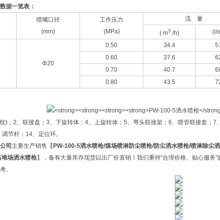
数据一览表：
流
量
喷嘴口径
工作压力
(mm)
(MPa)
3
(l/
( m
/h)
0.50
34.4
5
0.60
37.6
6
Φ
20
0.70
40.7
6
0.80
43.5
7
螺纹)；2、联接盘；3、下旋转体；4、上旋转体；5、弯头联接架；6、喷管联接套；7
、调节杆；14、定位环。
公司
主要生产销售【
PW-100-5洒水喷枪
/煤场喷淋防尘喷枪/防尘洒水喷枪/喷淋除尘洒水喷
石堆场洒水喷枪
】，备有大量库存现货以出厂价直销！我们秉持“合理价格、贴心服务"
考。