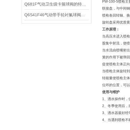
PW-100-5
Q681F气动卫生级卡箍球阀的特点以及技术参数和性能
联接盘，与中间铜
​Q6S41F46气动带手轮衬氟球阀的特点以及技术参数和性能
喷枪各回转轴、换
旋转盘采用优质黄
工作原理：
当高压水进入喷枪
股集中射流，使喷
当水流由喷嘴射出
簧的作用下被弹回
促使喷枪主体正向
当喷枪主体旋转到
转能量使喷枪主体
位环的位置，可以
使用与维护
1、洒水操作时，
2、冬季使用后，
3、洒水器最好经
4、当遇到喷枪不