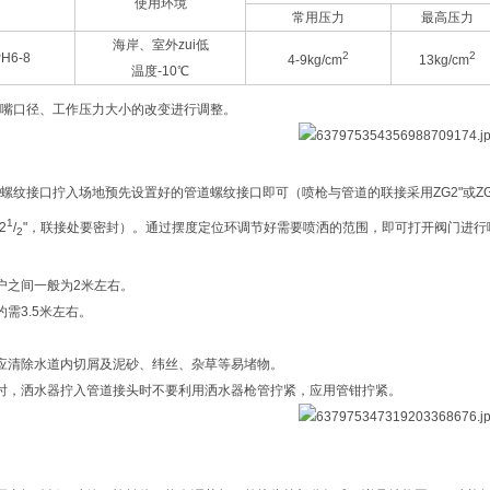
使用环境
常用压力
最高压力
海岸、室外zui低
2
2
H6-8
4-9kg/cm
13kg/cm
温度-10℃
嘴口径、工作压力大小的改变进行调整。
螺纹接口拧入场地预先设置好的管道螺纹接口即可（喷枪与管道的联接采用ZG2"或
Z
1
2
/
"，联接处要密封）。通过摆度定位环调节好需要喷洒的范围，即可打开阀门进行
2
户之间一般为
2米左右。
约需
3.5米左右。
应清除水道内切屑及泥砂、纬丝、杂草等易堵物。
时，洒水器拧入管道接头时不要利用洒水器枪管拧紧，应用管钳拧紧。