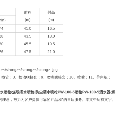
射程
射高
(m)
(m)
min)
74
41.0
16.5
28
43.5
18.0
80
45.5
19.5
26
47.5
21.0
、喷管；8、摆动联接套；9、喷嘴联接套；10、喷嘴；11、导向板；
枪/煤场洒水喷枪/防尘洒水喷枪PW-100-5喷枪PW-100-5洒水器/煤
的理念，努力为客户提供可靠的产品和*的售后服务。本文中所有文字、