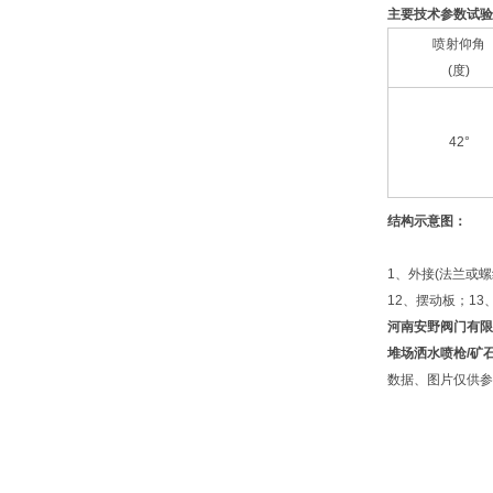
主要技术参数试验
喷射仰角
(度)
42°
结构示意图：
1、外接
(法兰或
12、摆动板；13
河南安野阀门有限
堆场洒水喷枪/矿
数据、图片仅供参