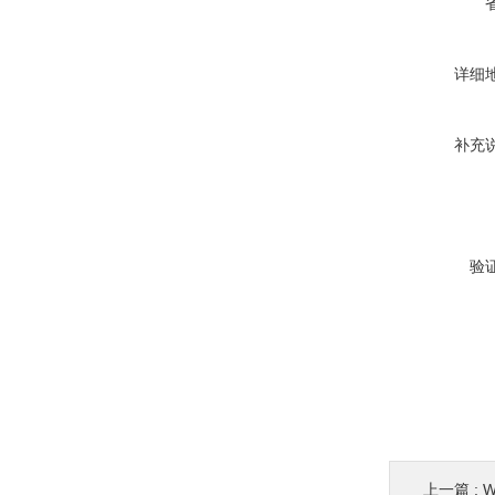
详细
补充
验
上一篇 :
W