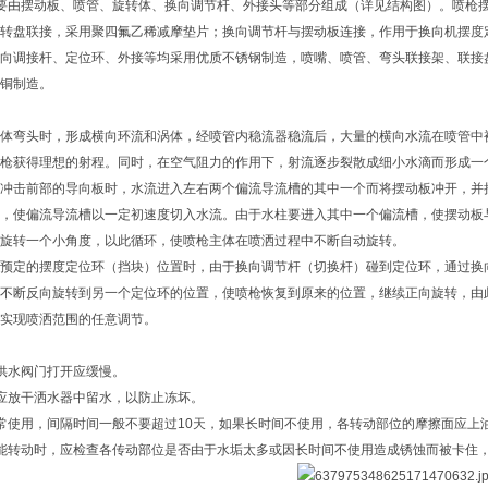
喷枪主要由摆动板、喷管、旋转体、换向调节杆、外接头等部分组成（详见结构图）。喷
转盘联接，采用聚四氟乙稀减摩垫片；换向调节杆与摆动板连接，作用于换向机摆度
向调接杆、定位环、外接等均采用优质不锈钢制造，喷嘴、喷管、弯头联接架、联接
铜制造。
体弯头时，形成横向环流和涡体，经喷管内稳流器稳流后，大量的横向水流在喷管中
枪获得理想的射程。同时，在空气阻力的作用下，射流逐步裂散成细小水滴而形成一
冲击前部的导向板时，水流进入左右两个偏流导流槽的其中一个而将摆动板冲开，并
，使偏流导流槽以一定初速度切入水流。由于水柱要进入其中一个偏流槽，使摆动板
旋转一个小角度，以此循环，使喷枪主体在喷洒过程中不断自动旋转。
预定的摆度定位环（挡块）位置时，由于换向调节杆（切换杆）碰到定位环，通过换
不断反向旋转到另一个定位环的位置，使喷枪恢复到原来的位置，继续正向旋转，由
实现喷洒范围的任意调节。
供水阀门打开应缓慢。
应放干洒水器中留水，以防止冻坏。
常使用，间隔时间一般不要超过10天，如果长时间不使用，各转动部位的摩擦面应上
能转动时，应检查各传动部位是否由于水垢太多或因长时间不使用造成锈蚀而被卡住