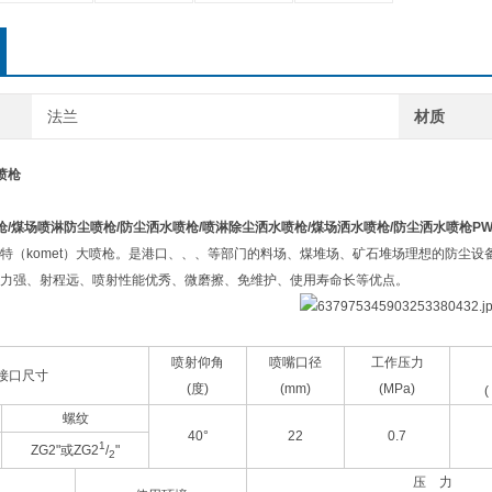
法兰
材质
水喷枪
枪
/煤场喷淋防尘喷枪/防尘洒水喷枪/喷淋除尘洒水喷枪/煤场洒水喷枪/防尘洒水喷枪PW-1
特（komet）大喷枪。是港口、、、等部门的料场、煤堆场、矿石堆场理想的防尘
力强、射程远、喷射性能优秀、微磨擦、免维护、使用寿命长等优点。
喷射仰角
喷嘴口径
工作压力
接口尺寸
(度)
(mm)
(MPa)
(
螺纹
40°
22
0.7
1
ZG2"或
ZG2
/
"
2
压
力