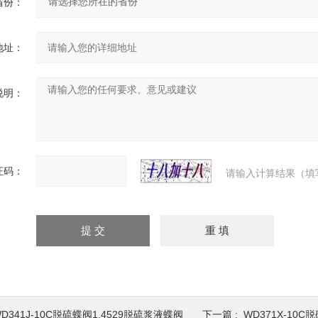
省份：
地址：
说明：
证码：
请输入计算结果（填
D341J-10C脱硫蝶阀1.4529脱硫浆液蝶阀
下一篇 :
WD371X-10C