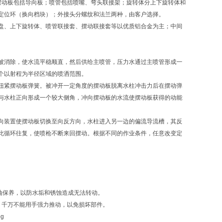
枪摆动板包括导向板；喷管包括喷嘴、弯头联接架；旋转体分上下旋转体和
定位环（换向档块）；外接头分螺纹和法兰两种，由客户选择。
盘、上下旋转体、喷管联接套、摆动联接套等以优质铝合金为主；中间
被消除，使水流平稳顺直，然后供给主喷管，压力水通过主喷管形成一
个以射程为半径区域的喷洒范围。
扭紧摆动板弹簧。被冲开一定角度的摆动板脱离水柱冲击力后在摆动弹
与水柱正向形成一个较大侧角，冲向摆动板的水流使摆动板获得的动能
向装置使摆动板切换至向反方向，水柱进入另一边的偏流导流槽，其反
此循环往复，使喷枪不断来回摆动。根据不同的作业条件，任意改变定
油保养，以防水垢和锈蚀造成无法转动。
，千万不能用手强力推动，以免损坏部件。