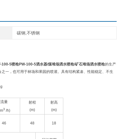
碳钢,不锈钢
00-5喷枪PW-100-5洒水器/煤堆场洒水喷枪/矿石堆场洒水喷枪
的生产
设备之一，也可用于林场和果园的喷灌。具有结构紧凑、性能稳定、不生
流量
射程
射高
3
(m)
(m)
 m
/h)
46
48
18