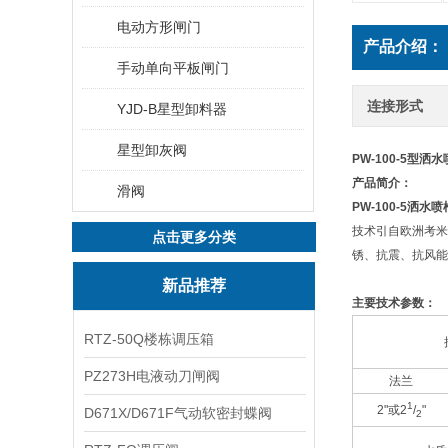
电动方形闸门
产品介绍：
手动单向平板闸门
连接形式
YJD-B星型卸料器
星型卸灰阀
PW-100-5型洒
产品简介：
滑阀
PW-100-5洒水喷
技术引自欧洲考米
点击更多分类
锈、抗震、抗风能
新品推荐
主要技术参数：
RTZ-50Q楼栋调压箱
PZ273H电液动刀闸阀
法兰
1
2"或
2
/
"
D671X/D671F气动软密封蝶阀
2