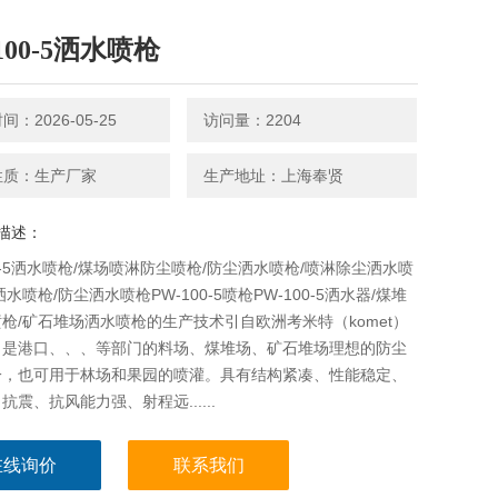
100-5洒水喷枪
：2026-05-25
访问量：2204
性质：生产厂家
生产地址：上海奉贤
描述：
00-5洒水喷枪/煤场喷淋防尘喷枪/防尘洒水喷枪/喷淋除尘洒水喷
水喷枪/防尘洒水喷枪PW-100-5喷枪PW-100-5洒水器/煤堆
枪/矿石堆场洒水喷枪的生产技术引自欧洲考米特（komet）
。是港口、、、等部门的料场、煤堆场、矿石堆场理想的防尘
一，也可用于林场和果园的喷灌。具有结构紧凑、性能稳定、
抗震、抗风能力强、射程远......
在线询价
联系我们