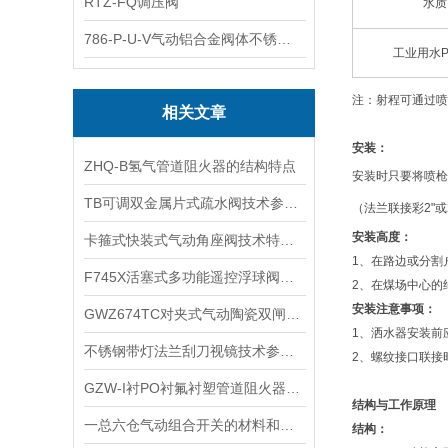
RTZ-FQ调压阀
水质
786-P-U-V气动铝合金阀体不锈钢板蝶阀
工业用水P
注：
射程可通过喷
相关文章
安装：
​ZHQ-B氢气管道阻火器的结构特点
安装时只要将喷枪
TB可调双金属片式疏水阀技术参数与工作原理 ​
（法兰联接彩2"或
安装高度：
卡箍式快装式气动角座阀技术特点及工作原理
1、在路边或分割
F745X活塞式多功能遥控浮球阀技术参数及工作原理
2、在煤场中心的
安装注意事项：
​GWZ674TC对夹式气动陶瓷双闸板闸阀的特点和应用规范
1、洒水器安装前
不锈钢带灯法兰刮刀视镜技术参数与维护保养
2、螺纹接口联接
GZW-I衬PO衬氟衬塑管道阻火器应用范围及维修保养
结构与工作原理
一总六仓气动组合开关的材料和特点以及技术参数
结构：