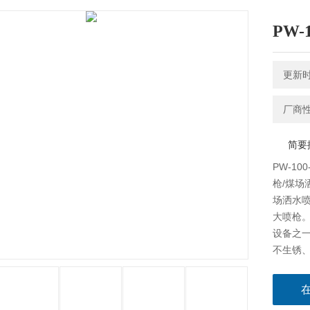
PW-
更新时间
厂商
简要
PW-1
枪/煤场洒
场洒水喷
大喷枪
设备之
不生锈、