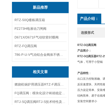
新品推荐
产品介绍：
RTZ-50Q楼栋调压箱
PZ273H电液动刀闸阀
连接形式
D671X/D671F气动软密封蝶阀
RTZ-GQ调压阀
RTZ-FQ调压阀
产品简介：
786-P-U-V气动铝合金阀体不锈钢板蝶阀
RTZ-GQ调压器
RTZ
气体，可用于小型锅
相关文章
产品特性
：
出口压力控制准确、
燃烧机锅炉用调压器RTZ-F调压阀产品特性及适用管路
反应速度快、关闭性
压力设定简单、安装
FQ调压阀：模块化设计铸就稳定性能
结构简单、易于在线
安装空间要求小
RTJ-SQ调压阀RTJ-S技术特性及安装尺寸