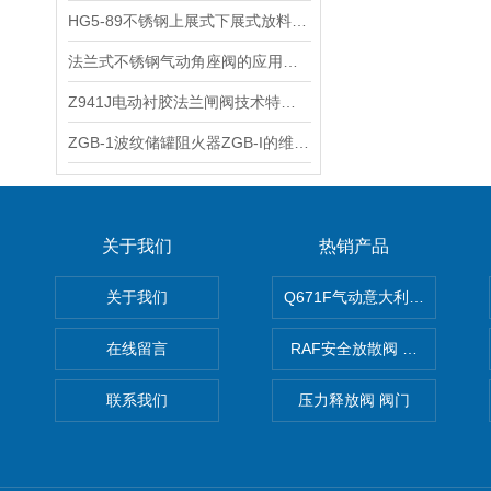
HG5-89不锈钢上展式下展式放料阀使用行业及外形尺寸
​法兰式不锈钢气动角座阀的应用范围和特点及其技术参数
Z941J电动衬胶法兰闸阀技术特点及应用广泛
​ZGB-1波纹储罐阻火器ZGB-I的维修与保养
关于我们
热销产品
关于我们
Q671F气动意大利式薄型球阀
在线留言
RAF安全放散阀 阀生产
联系我们
压力释放阀 阀门