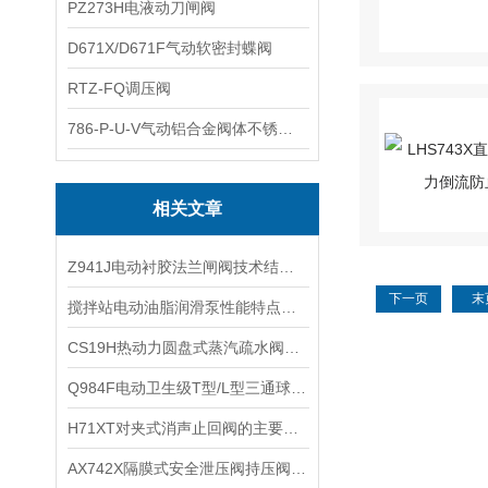
PZ273H电液动刀闸阀
D671X/D671F气动软密封蝶阀
RTZ-FQ调压阀
786-P-U-V气动铝合金阀体不锈钢板蝶阀
相关文章
Z941J电动衬胶法兰闸阀技术结构及连接尺寸
下一页
末
搅拌站电动油脂润滑泵性能特点及应用系统
CS19H热动力圆盘式蒸汽疏水阀工作特点及产品原理
​Q984F电动卫生级T型/L型三通球阀Q985F安装和使用注意事项
​H71XT对夹式消声止回阀的主要性能规范和安装说明
AX742X隔膜式安全泄压阀持压阀技术原理及工作特点