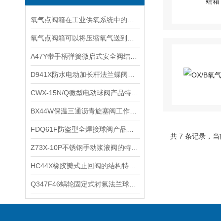
氧气点阀箱在工业供氧系统中的核心地位
氧气点阀箱可以将压缩氧气送到需要用氧气的设备上
A47Y带手柄弹簧微启式安全阀结构特点及安装尺寸
​D941X防水电动加长杆法兰蝶阀的性能特点和技术参数
CWX-15N/Q微型电动球阀产品特点及技术参数
BX44W保温三通沥青旋塞阀工作原理及技术参数
FDQ61F防盗型全焊接球阀产品特性及主要用途
共 7 条记录，当
​Z73X-10P不锈钢手动浆液阀的特点及其技术参数和性能参数
​HC44X橡胶瓣式止回阀的结构特点及其技术参数和外形尺寸
​Q347F46蜗轮固定式衬氟法兰球阀的特点和零件材料