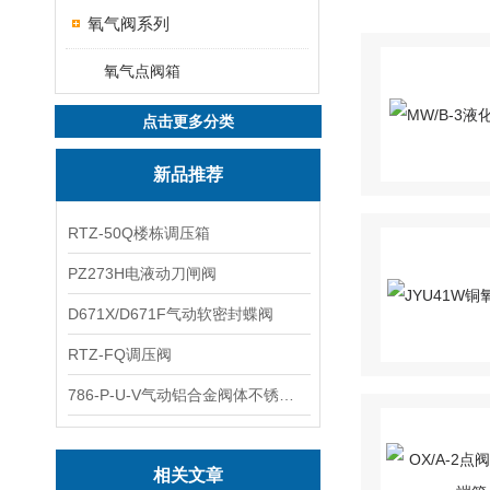
氧气阀系列
氧气点阀箱
点击更多分类
新品推荐
RTZ-50Q楼栋调压箱
PZ273H电液动刀闸阀
D671X/D671F气动软密封蝶阀
RTZ-FQ调压阀
786-P-U-V气动铝合金阀体不锈钢板蝶阀
相关文章