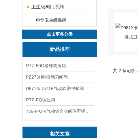
卫生级阀门系列
电动卫生级蝶阀
点击更多分类
新品推荐
RTZ-50Q楼栋调压箱
共 2 条记录
PZ273H电液动刀闸阀
D671X/D671F气动软密封蝶阀
RTZ-FQ调压阀
786-P-U-V气动铝合金阀体不锈钢板蝶阀
相关文章