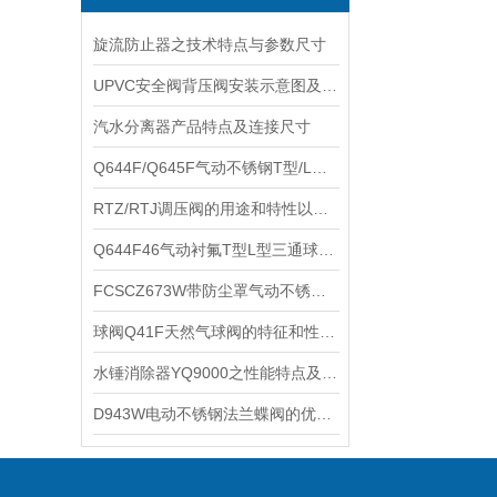
旋流防止器之技术特点与参数尺寸
UPVC安全阀背压阀安装示意图及故障维修
汽水分离器产品特点及连接尺寸
Q644F/Q645F气动不锈钢T型/L型三通球阀介质流向示意图
RTZ/RTJ调压阀的用途和特性以及主要技术参数
Q644F46气动衬氟T型L型三通球阀Q645F46结构尺寸及产品特点
​FCSCZ673W带防尘罩气动不锈钢穿透式插板阀的特点及工作原理
​球阀Q41F天然气球阀的特征和性能规范
水锤消除器YQ9000之性能特点及安装维护
D943W电动不锈钢法兰蝶阀的优点与技术参数和性能