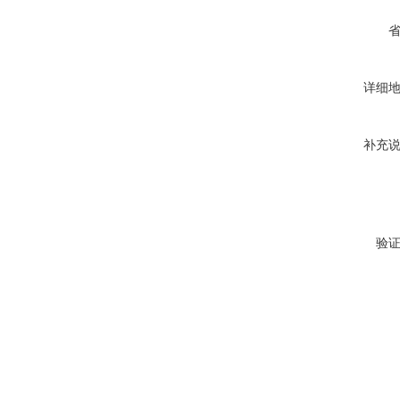
详细
补充
验