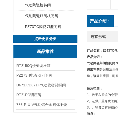
气动陶瓷旋转阀
气动陶瓷双闸板闸阀
产品介绍：
PZ73TC陶瓷刀型闸阀
连接形式
点击更多分类
产品名称：Z643TC
新品推荐
产品介绍：
气动陶瓷单闸板闸阀
RTZ-50Q楼栋调压箱
进出料阀
是采用法兰
PZ273H电液动刀闸阀
造，该阀耐磨损、耐
D671X/D671F气动软密封蝶阀
适用范围：
RTZ-FQ调压阀
1、热干灰系统的仓泵
2、选煤厂重介质管路
786-P-U-V气动铝合金阀体不锈钢板蝶阀
3、、等各类有磨损
特点：