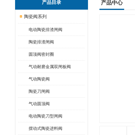
产品目录
产品中心
陶瓷阀系列
电动陶瓷排渣闸阀
陶瓷排渣闸阀
圆顶阀密封圈
气动耐磨金属双闸板阀
气动陶瓷阀
陶瓷刀闸阀
气动圆顶阀
电动陶瓷刀型闸阀
摆动式陶瓷进料阀