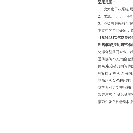
适用范围：
1、火力发干灰系统(
2、水泥、 、、、等
3、各类有磨损的介质
本文中的产品介绍，
【
BZ643TC
气动旋转
料阀
/
陶瓷摆动阀
/
气动
化综合型阀门企业。始
通风蝶阀,气动铝合金蝶
闸阀,电液动刀闸阀,陶
控制阀,针型阀,浆液阀,
动角座阀,SPM温控阀
材等并可定制非标阀门及
温高压阀门,减温减压装置材质有
蒙乃尔及各种特殊材