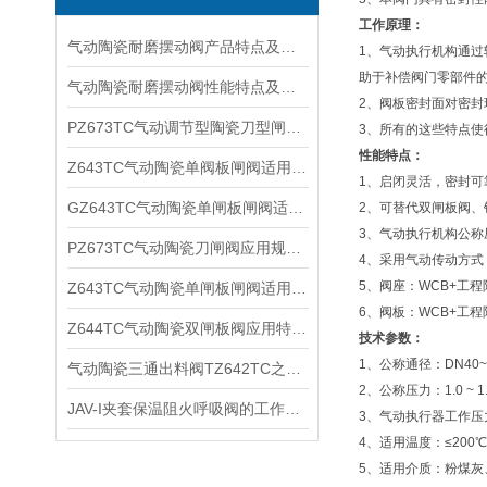
工作原理：
气动陶瓷耐磨摆动阀产品特点及适用范围
1、气动执行机构通
助于补偿阀门零部件
气动陶瓷耐磨摆动阀性能特点及产品范围
2、阀板密封面对密
PZ673TC气动调节型陶瓷刀型闸阀主要特点及应用范围
3、所有的这些特点
性能特点：
Z643TC气动陶瓷单阀板闸阀适用范围及结构特点
1、启闭灵活，密封可
GZ643TC气动陶瓷单闸板闸阀适用范围及产品特点
2、可替代双闸板阀、
3、气动执行机构公称压力
PZ673TC气动陶瓷刀闸阀应用规范及主要特点
4、采用气动传动方式
5、阀座：WCB+工程
Z643TC气动陶瓷单闸板闸阀适用范围及产品特点
6、阀板：WCB+工程
Z644TC气动陶瓷双闸板阀应用特点及外形尺寸
技术参数：
1、公称通径：DN40~
气动陶瓷三通出料阀TZ642TC之工作原理与产品特点 ​
2、公称压力：1.0 ~ 1
JAV-I夹套保温阻火呼吸阀的工作原理以及主要外形与法兰连接尺寸
3、气动执行器工作压力：0
4、适用温度：≤200
5、适用介质：粉煤