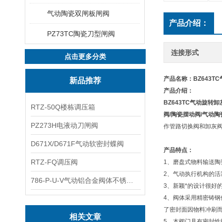
气动陶瓷双闸板闸阀
产品介绍：
PZ73TC陶瓷刀型闸阀
连接形式
点击更多分类
产品名称：
BZ643T
新品推荐
产品介绍：
BZ643TC
气动旋转卸
RTZ-50Q楼栋调压箱
阀
/
陶瓷摆动阀
/
气动陶
PZ273H电液动刀闸阀
作管路切换阀和卸灰
D671X/D671F气动软密封蝶阀
产品特点：
RTZ-FQ调压阀
1、磨盘式物料输送
2、气动执行机构的
786-P-U-V气动铝合金阀体不锈钢板蝶阀
3、新颖*的设计很好
4、阀体采用精密铸钢
了密封面因物料冲刷而
相关文章
5、本阀门具有密封