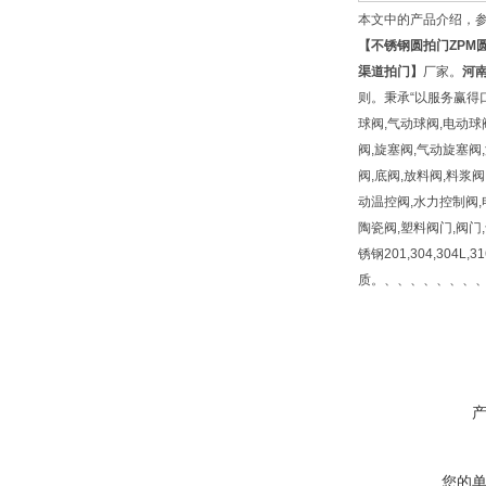
本文中的产品介绍，
【
不锈钢圆拍门
ZPM
渠道拍门
】
厂家。
河
则。秉承“以服务赢得口
球阀,气动球阀,电动球
阀,旋塞阀,气动旋塞阀
阀,底阀,放料阀,料浆
动温控阀,水力控制阀,
陶瓷阀,塑料阀门,阀门
锈钢201,304,304L,3
质。、、、、、、、
您的