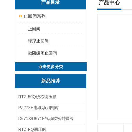
产品目录
产品中心
止回阀系列
止回阀
球形止回阀
微阻缓闭止回阀
点击更多分类
新品推荐
RTZ-50Q楼栋调压箱
PZ273H电液动刀闸阀
D671X/D671F气动软密封蝶阀
RTZ-FQ调压阀