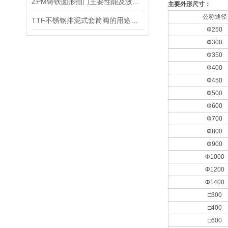
ZPM铸铁圆形拍门主要性能及故障排除
主要外形尺寸：
公称通径
​TTF不锈钢排泥式套筒阀的用途和特点及其安装与调试
Φ250
Φ300
Φ350
Φ400
Φ450
Φ500
Φ600
Φ700
Φ800
Φ900
Φ1000
Φ1200
Φ1400
□300
□400
□600