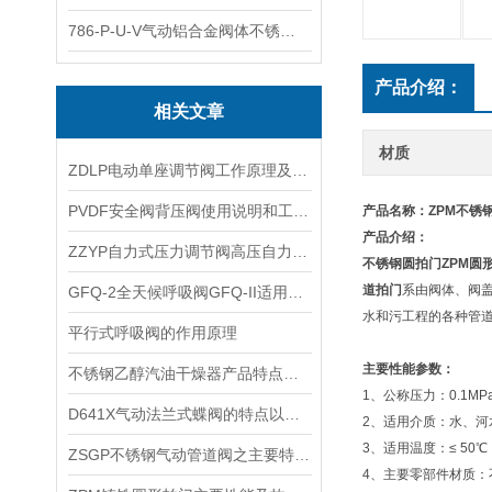
786-P-U-V气动铝合金阀体不锈钢板蝶阀
产品介绍：
相关文章
材质
ZDLP电动单座调节阀工作原理及性能指标
​PVDF安全阀背压阀使用说明和工作原理
产品名称：
ZPM不锈
产品介绍：
​ZZYP自力式压力调节阀高压自力式减压阀的优点分类和作用
不锈钢圆拍门
ZPM
圆
道拍门
系由阀体、阀
GFQ-2全天候呼吸阀GFQ-II适用范围及使用说明
水和污工程的各种管
​平行式呼吸阀的作用原理
主要性能参数：
不锈钢乙醇汽油干燥器产品特点及使用设备
1、公称压力：0.1MPa
D641X气动法兰式蝶阀的特点以及技术参数和性能
2、适用介质：水、河
3、适用温度：≤ 50℃
ZSGP不锈钢气动管道阀之主要特点与技术性能
4、主要零部件材质：