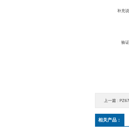
补充
验
上一篇 :
PZ6
相关产品：