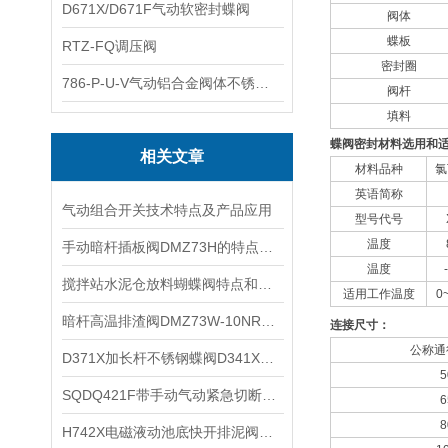
D671X/D671F气动软密封蝶阀
阀体
蝶板
RTZ-FQ调压阀
密封圈
786-P-U-V气动铝合金阀体不锈钢板蝶阀
阀杆
填料
蝶阀密封材料选用和
相关文章
材料品种
氯
英语简称
气动组合开关技术特点及产品应用
型号代号
温度
手动暗杆插板阀DMZ73H的特点和应用规范以及连接尺寸
温度
​搅拌站水泥仓放料蝴蝶阀特点和主要参数
适用工作温度
0
​暗杆高温排渣阀DMZ73W-10NR暗板高温刀闸阀特点和主要性能规范
连接尺寸：
公称通径
D371X加长杆不锈钢蝶阀D341X的结构特点和制造标准及主要技术参数
5
​SQDQ421F带手动气动紧急切断阀的性能规范以及作用原理和结构说明
6
8
H742X电磁液动池底快开排泥阀原理特点及故障排除