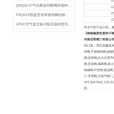
1
QDQ421F气动紧急切断阀性能特点及安装尺寸
1
1
​FDQ61F防盗型全焊接球阀的标准特征和主要用途
2
UPVC空气室式脉冲阻尼器的型号尺寸和主要功能
本文中的产品介绍，
【
铸钢橡胶软密封不
河南安野阀门有限公
得口碑，用品质赢得未来
球阀,不锈钢球阀,碳钢
阀,沥青阀,自力式调节阀
阀,排泥阀,隔膜阀,阻
电磁阀,针型阀,低温阀
门,专用阀,天然气阀门
201,304,304L,316
质。、、、、、、、