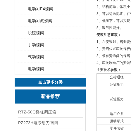
2、结构简单，体积小
电动衬F4蝶阀
3、可以运送泥浆，在
电动衬氟蝶阀
4、低压下，可以实现
5、调节性能好。
脱硫蝶阀
安装注意事项：
1、在安装时，阀瓣要
手动蝶阀
2、开启位置应按蝶板
3、带有旁通阀的蝶阀
气动蝶阀
4、应按制造厂的安
电动蝶阀
主要技术参数：
公称通径
点击更多分类
公称压力
新品推荐
试验压力
RTZ-50Q楼栋调压箱
适用介质
驱动形式
PZ273H电液动刀闸阀
零件名称