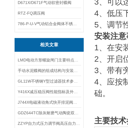
3、可以
D671X/D671F气动软密封蝶阀
4、低压
RTZ-FQ调压阀
5、调节
786-P-U-V气动铝合金阀体不锈钢板蝶阀
安装注意
相关文章
1、在安
2、开启
LMD电动方形螺旋闸门主要特点及应用设备
3、带有
手动水泥蝶阀的组成结构与安装方法
4、应按
GL11W不锈钢Y型过滤器技术参数及适用介质
础。
Y416X减压稳压阀性能指标及外形尺寸
J744X电磁液动角式快开排泥阀技术原理及安装尺寸 ​
​GDZ644TC除灰耐磨气动陶瓷双闸板闸阀的特点和应用规范
主要技术
​ZZYP自力式压力调节阀高压自力式减压阀的优点分类和作用