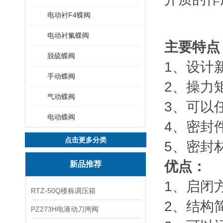
电动衬F4蝶阀
电动衬氟蝶阀
主要特点
脱硫蝶阀
1、设计
手动蝶阀
2、操力
气动蝶阀
3、可以
电动蝶阀
4、密封
点击更多分类
5、密封
优点：
新品推荐
1、启闭
RTZ-50Q楼栋调压箱
2、结构
PZ273H电液动刀闸阀