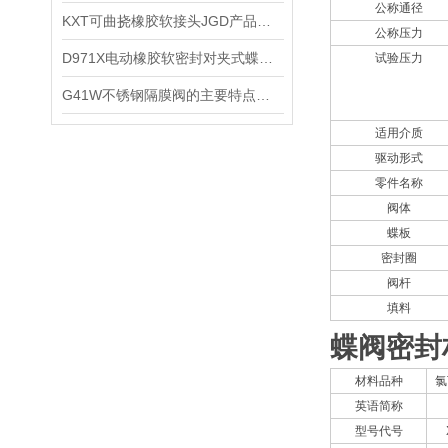
公称通径
KXT可曲挠橡胶软接头JGD产品用途及适用范围
公称压力
​D971X电动橡胶软密封对夹式蝶阀特点技术参数和性能
试验压力
​G41W不锈钢隔膜阀的主要特点和主要优点在哪些？
适用介质
驱动形式
零件名称
阀体
蝶板
密封圈
阀杆
填料
蝶阀密封
材料品种
氯
英语简称
型号代号