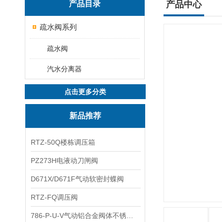
产品目录
产品中心
疏水阀系列
疏水阀
汽水分离器
点击更多分类
新品推荐
RTZ-50Q楼栋调压箱
PZ273H电液动刀闸阀
D671X/D671F气动软密封蝶阀
RTZ-FQ调压阀
786-P-U-V气动铝合金阀体不锈钢板蝶阀