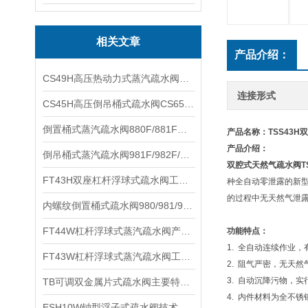
相关文章
产品介绍：
CS49H高压热动力式蒸汽疏水阀安装位置及规格参数
连接形式
CS45H高压倒吊桶式疏水阀CS65H产品参数及安装位置
倒置桶式蒸汽疏水阀880F/881F工作原理及产品结构
产品名称：TSS43H
双
产品介绍：
倒吊桶式蒸汽疏水阀981F/982F/983F/985F技术性能及作用原理
双腔式天然气疏水阀
FT43H双座杠杆浮球式疏水阀工作原理及优点性能
种全自动零泄露的新
的过程中无天然气泄
内螺纹倒置桶式疏水阀980/981/982/983/984/985性能参数及原理作用
FT44W杠杆浮球式蒸汽疏水阀产品结构及性能参数
功能特点：
1. 全自动连续作业
FT43W杠杆浮球式蒸汽疏水阀工作性能及保养维护
2. 阻气严密，无天
3. 自动沉降污物，
TB可调双金属片式疏水阀主要特点及产品性能
4. 内件材料为全不
ESH10W钟型浮子式疏水阀技术特点及产品参数