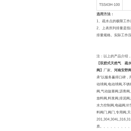
TSS43H-100
选用方法：
1、疏水点的极限工
2、上表所列排量是指
排量规格。实际工作
注：以上的产品介绍
【
双腔式天然气 疏
阀】
厂家。
河南安野
承“以服务赢得口碑，用
动球阀,电动球阀,不锈
阀,气动旋塞阀,沥青阀,
放料阀,料浆阀,排泥阀
水力控制阀,电磁阀,针
料阀门,阀门,专用阀,
201,304,304L,316
质。、、、、、、、