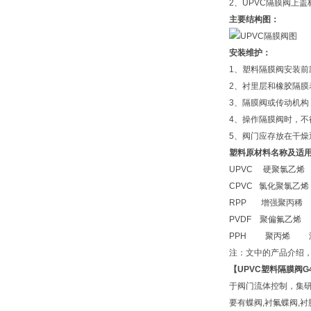
2、UPVC隔膜阀上盖
主要结构图：
安装维护：
1、塑料隔膜阀安装
2、衬里层和橡胶隔
3、隔膜阀或传动机构
4、操作隔膜阀时，
5、阀门应存放在干
塑料原材料名称及适
UPVC 硬聚氯乙烯 
CPVC 氯化聚氯乙烯 
RPP 增强聚丙稀 温
PVDF 聚偏氟乙烯 温
PPH 聚丙烯 温度
注：文中的产品介绍
【UPVC
塑料隔膜阀
G
于阀门流体控制，集研
要有蝶阀,衬氟蝶阀,衬