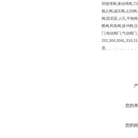
焊接球阀,液动球阀,刀
截止阀,减压阀,止回阀,
阀,阻尼器,人孔,平衡
断阀,料浆阀,脉冲阀,
门,电动阀门,气动阀门
201,304,304L,316
质。、、、、、、、
您的
您的