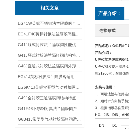
相关文章
产品介绍：
EG41W英标不锈钢法兰隔膜阀产品优点及外形结构
连接形式
EG41F46英标衬氟法兰隔膜阀性能参数及适用范围
G41J堰式衬胶法兰隔膜阀性能优点及工作原理
产品名称：G41F法兰
产品介绍：
G41J堰式衬胶法兰隔膜阀结构特点及外形尺寸
UPVC
塑料隔膜阀
G41
G46J直通式衬胶法兰隔膜阀外形结构及产品特点
UPVC材质使用温度
数≥1200次，耐腐
EG41J英标衬胶法兰隔膜阀适用介质及结构优点
EG6K41J英标常开型气动衬胶隔膜阀技术原理及适用介质
安装与使用：
1、两端法兰与管路
G49J全衬胶三通隔膜阀结构特点及外形尺寸
2、顺时针方向旋手柄
3、根据指示器位置可
G41F46不锈钢衬氟法兰隔膜阀产品特点及结构尺寸
HG
、
JIS
、
DIN
、
ANS
G6B41J常闭型气动衬胶隔膜阀适用介质及工作原理
DN
D1