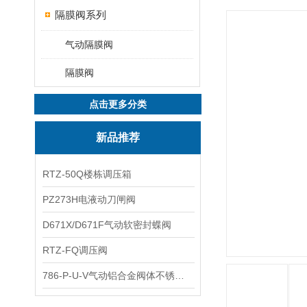
隔膜阀系列
气动隔膜阀
隔膜阀
点击更多分类
新品推荐
RTZ-50Q楼栋调压箱
PZ273H电液动刀闸阀
D671X/D671F气动软密封蝶阀
RTZ-FQ调压阀
786-P-U-V气动铝合金阀体不锈钢板蝶阀