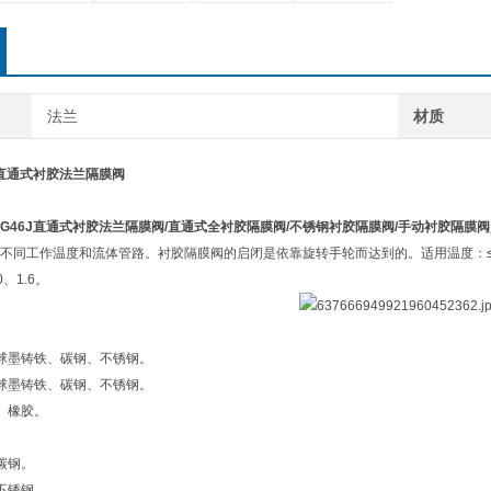
法兰
材质
J直通式衬胶法兰隔膜阀
G46J
直通式衬胶法兰隔膜阀
/
直通式全衬胶隔膜阀
/
不锈钢衬胶隔膜阀
/
手动衬胶隔膜阀
不同工作温度和流体管路。衬胶隔膜阀的启闭是依靠旋转手轮而达到的。适用温度：≤85℃、
.0、1.6。
球墨铸铁、碳钢、不锈钢。
球墨铸铁、碳钢、不锈钢。
、橡胶。
碳钢。
不锈钢。