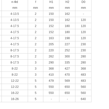
n-Фd
f
H1
H2
D0
mm
mm
mm
mm
mm
4-13.5
2
150
162
-
4-13.5
2
150
162
120
4-17.5
2
152
180
120
4-17.5
2
152
180
120
4-17.5
2
163
198
120
4-17.5
2
205
227
230
8-17.5
2
220
252
230
8-17.5
2
262
300
280
8-17.5
3
290
335
280
8-22
3
368
427
368
8-22
3
410
470
483
12-22
5
479
569
483
12-22
5
550
650
560
16-22
5
550
650
560
16-26
5
-
-
640