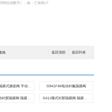
写阿拉伯数字），如：三加四=7
碟阀
返回顶部
返回列表
G41C-10隔膜式搪瓷阀 手动隔膜阀
G941F46电动衬氟隔膜阀
G941J电动衬胶隔膜阀 隔膜阀生产
G41J堰式衬胶隔膜阀 隔膜阀生产