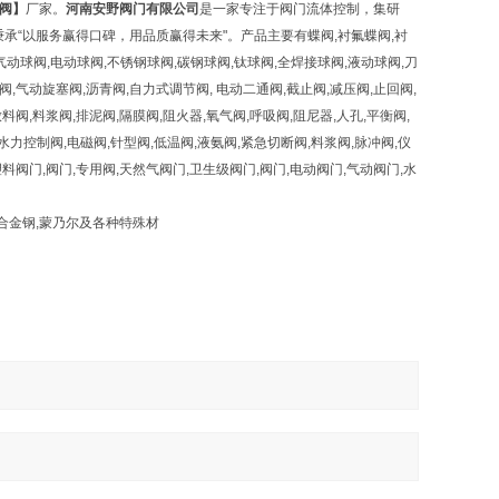
阀】
厂家。
河南安野阀门有限公司
是一家专注于阀门流体控制，集研
承“以服务赢得口碑，用品质赢得未来"。产品主要有蝶阀,衬氟蝶阀,衬
气动球阀,电动球阀,不锈钢球阀,碳钢球阀,钛球阀,全焊接球阀,液动球阀,刀
,气动旋塞阀,沥青阀,自力式调节阀, 电动二通阀,截止阀,减压阀,止回阀,
料阀,料浆阀,排泥阀,隔膜阀,阻火器,氧气阀,呼吸阀,阻尼器,人孔,平衡阀,
水力控制阀,电磁阀,针型阀,低温阀,液氨阀,紧急切断阀,料浆阀,脉冲阀,仪
阀门,阀门,专用阀,天然气阀门,卫生级阀门,阀门,电动阀门,气动阀门,水
钒钢,钛合金,合金钢,蒙乃尔及各种特殊材