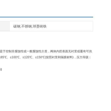
碳钢,不锈钢,球墨铸铁
是于控制非腐蚀性或一般腐蚀性介质，阀体内腔表面无衬里或覆有可供
≤100℃、≤120℃、≤150℃(按照衬里和隔膜材料)，压力等级：