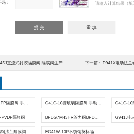
证码：
请输入计算结果（填
G45J直流式衬胶隔膜阀 隔膜阀生产
下一篇 :
D941X电动法兰
G41F-10SFRPP隔膜阀 手动隔膜阀
G41C-10搪玻璃隔膜阀 手动隔膜阀
0FPVDF隔膜阀
BFDG7M43HR管力阀BFDG7M41HX隔膜式管力阀
锈钢法兰隔膜阀
EG41W-10P不锈钢英标隔膜阀 隔膜阀生产