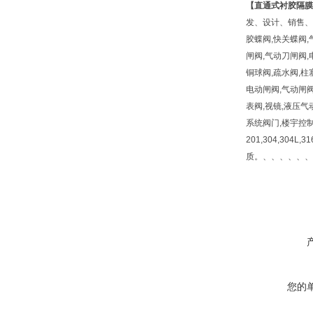
【
直通式衬胶隔膜
发、设计、销售、
胶蝶阀,快关蝶阀,
闸阀,气动刀闸阀,
铜球阀,疏水阀,柱
电动闸阀,气动闸阀
表阀,视镜,液压气
系统阀门,楼宇控制
201,304,304L,
质。、、、、、、
您的