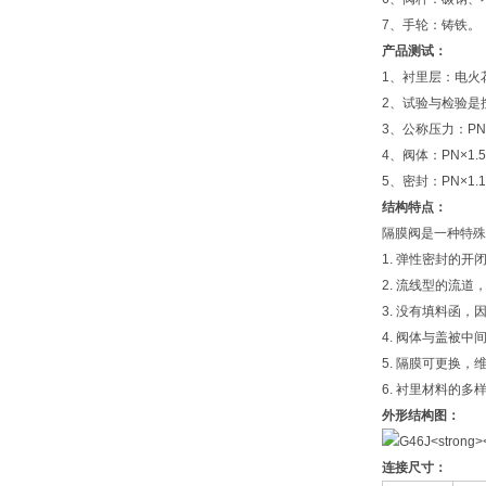
7、手轮：铸铁。
产品测试：
1、衬里层：电火
2、试验与检验是按
3、公称压力：PN(
4、阀体：PN×1.5
5、密封：PN×1.1
结构特点：
隔膜阀是一种特殊
1. 弹性密封的
2. 流线型的流
3. 没有填料函，
4. 阀体与盖被
5. 隔膜可更换，
6. 衬里材料的
外形结构图：
连接尺寸：