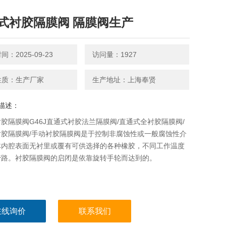
式衬胶隔膜阀 隔膜阀生产
：2025-09-23
访问量：1927
性质：生产厂家
生产地址：上海奉贤
描述：
胶隔膜阀G46J直通式衬胶法兰隔膜阀/直通式全衬胶隔膜阀/
衬胶隔膜阀/手动衬胶隔膜阀是于控制非腐蚀性或一般腐蚀性介
体内腔表面无衬里或覆有可供选择的各种橡胶，不同工作温度
管路。衬胶隔膜阀的启闭是依靠旋转手轮而达到的。
在线询价
联系我们