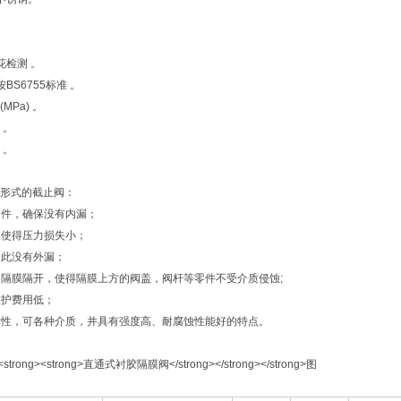
花检测 。
BS6755标准 。
MPa) 。
 。
 。
形式的截止阀：
开闭件，确保没有内漏；
道，使得压力损失小；
因此没有外漏；
中间隔膜隔开，使得隔膜上方的阀盖，阀杆等零件不受介质侵蚀;
维护费用低；
多样性，可各种介质，并具有强度高、耐腐蚀性能好的特点。