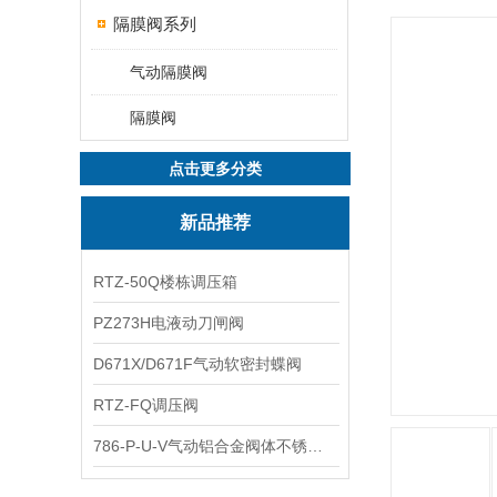
隔膜阀系列
气动隔膜阀
隔膜阀
点击更多分类
新品推荐
RTZ-50Q楼栋调压箱
PZ273H电液动刀闸阀
D671X/D671F气动软密封蝶阀
RTZ-FQ调压阀
786-P-U-V气动铝合金阀体不锈钢板蝶阀