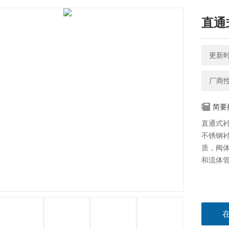
直通
更新时间
厂商
简要
直通式衬
不锈钢
质，阀
和流体