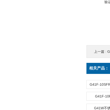
验
上一篇 :
相关产品：
G41F-1
G41W不