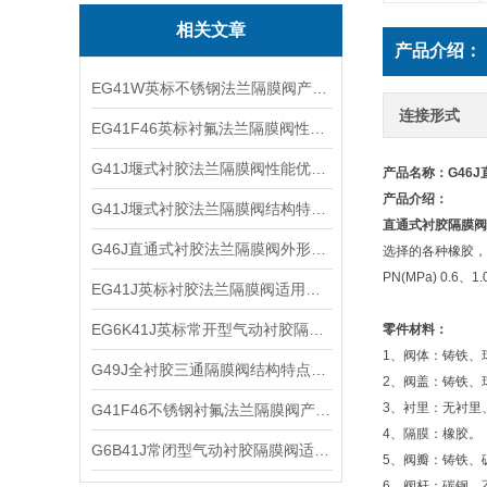
相关文章
产品介绍：
EG41W英标不锈钢法兰隔膜阀产品优点及外形结构
连接形式
EG41F46英标衬氟法兰隔膜阀性能参数及适用范围
G41J堰式衬胶法兰隔膜阀性能优点及工作原理
产品名称：G46
产品介绍：
G41J堰式衬胶法兰隔膜阀结构特点及外形尺寸
直通式衬胶隔膜阀
G46J直通式衬胶法兰隔膜阀外形结构及产品特点
选择的各种橡胶，
PN(MPa) 0.6、1
EG41J英标衬胶法兰隔膜阀适用介质及结构优点
EG6K41J英标常开型气动衬胶隔膜阀技术原理及适用介质
零件材料：
1、阀体：铸铁、
G49J全衬胶三通隔膜阀结构特点及外形尺寸
2、阀盖：铸铁、
3、衬里：无衬里
G41F46不锈钢衬氟法兰隔膜阀产品特点及结构尺寸
4、隔膜：橡胶。
G6B41J常闭型气动衬胶隔膜阀适用介质及工作原理
5、阀瓣：铸铁、
6、阀杆：碳钢、