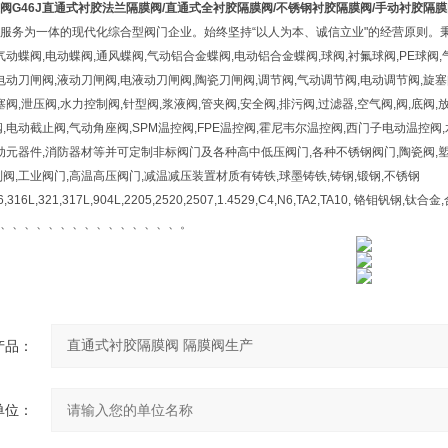
阀
G46J
直通式衬胶法兰隔膜阀
/
直通式全衬胶隔膜阀
/
不锈钢衬胶隔膜阀
/
手动衬胶隔膜
服务为一体的现代化综合型阀门企业。始终坚持“以人为本、诚信立业"的经营原则。秉
气动蝶阀,电动蝶阀,通风蝶阀,气动铝合金蝶阀,电动铝合金蝶阀,球阀,衬氟球阀,PE球阀,
电动刀闸阀,液动刀闸阀,电液动刀闸阀,陶瓷刀闸阀,调节阀,气动调节阀,电动调节阀,旋塞阀
塞阀,泄压阀,水力控制阀,针型阀,浆液阀,管夹阀,安全阀,排污阀,过滤器,空气阀,阀,底阀,放
,电动截止阀,气动角座阀,SPM温控阀,FPE温控阀,霍尼韦尔温控阀,西门子电动温控阀,
动元器件,消防器材等并可定制非标阀门及各种高中低压阀门,各种不锈钢阀门,陶瓷阀,塑料
阀,工业阀门,高温高压阀门,减温减压装置材质有铸铁,球墨铸铁,铸钢,锻钢,不锈钢
316,316L,321,317L,904L,2205,2520,2507,1.4529,C4,N6,TA2,TA10, 铬钼
、、、、、、、、、、、、、、、。
产品：
单位：