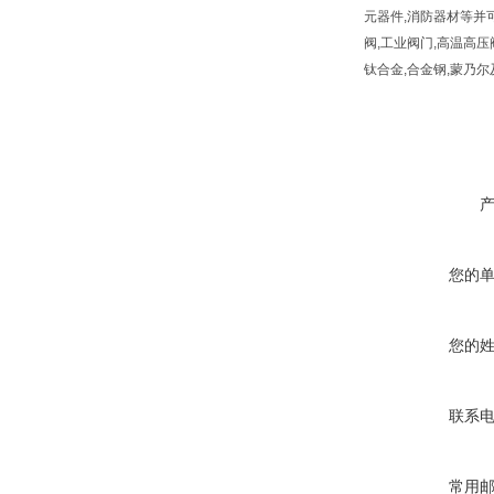
元器件,消防器材等并可
阀,工业阀门,高温高压阀门,减
钛合金,合金钢,蒙乃
您的
您的
联系
常用