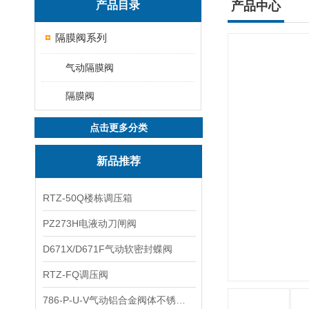
产品目录
产品中心
隔膜阀系列
气动隔膜阀
隔膜阀
点击更多分类
新品推荐
RTZ-50Q楼栋调压箱
PZ273H电液动刀闸阀
D671X/D671F气动软密封蝶阀
RTZ-FQ调压阀
786-P-U-V气动铝合金阀体不锈钢板蝶阀