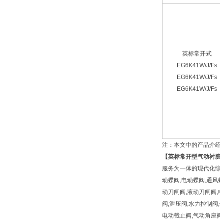
英标常开式
EG6K41W/J/Fs
EG6K41W/J/Fs
EG6K41W/J/Fs
注：本文中的产品介
【
英标常开型气动衬
服务为一体的现代化综
动蝶阀,电动蝶阀,通风
动刀闸阀,液动刀闸阀,
阀,泄压阀,水力控制阀,
电动截止阀,气动角座阀