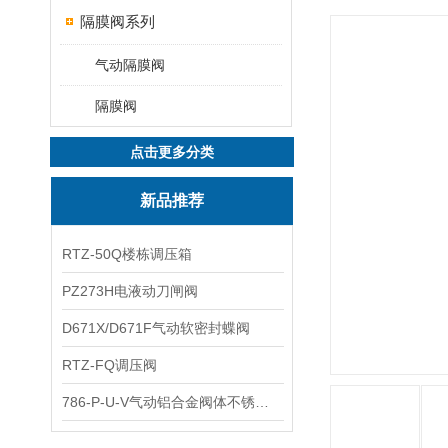
隔膜阀系列
气动隔膜阀
隔膜阀
点击更多分类
新品推荐
RTZ-50Q楼栋调压箱
PZ273H电液动刀闸阀
D671X/D671F气动软密封蝶阀
RTZ-FQ调压阀
786-P-U-V气动铝合金阀体不锈钢板蝶阀