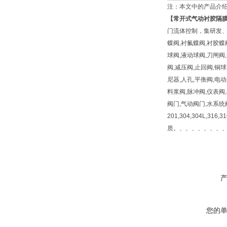
注：本文中的产品介
【
常开式气动衬胶隔
门流体控制，集研发、
蝶阀,衬氟蝶阀,衬胶蝶
球阀,液动球阀,刀闸阀
阀,减压阀,止回阀,铜球
尼器,人孔,平衡阀,电
料浆阀,脉冲阀,仪表阀
阀门,气动阀门,水系统
201,304,304L,316
质。、、、、、、、
您的