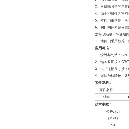
3、衬胶隔膜阀的阀体
4、由于密封件为富
5、本阀门由阀体、
6、阀门的启闭是依
之带动隔膜下降使通
7、本阀门采用标准：按
应用标准：
1、设计与制造：GB/T1
2、结构长度按：GB/T1
3、法兰连接尺寸接：GB/
4、试验与检验按：GB/T
零件材料：
零件名称
材料
技术参数：
公称压力
（MPa）
0.6