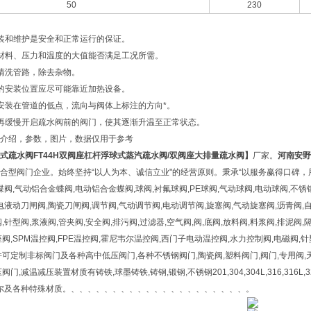
50
230
装和维护是安全和正常运行的保证。
材料、压力和温度的大值能否满足工况所需。
清洗管路，除去杂物。
的安装位置应尽可能靠近加热设备。
安装在管道的低点，流向与阀体上标注的方向*。
，再缓慢开启疏水阀前的阀门，使其逐渐升温至正常状态。
介绍，参数，图片，数据仅用于参考
式疏水阀
FT44H
双阀座杠杆浮球式蒸汽疏水阀
/
双阀座大排量疏水阀】
厂家。
河南安野
合型阀门企业。始终坚持“以人为本、诚信立业"的经营原则。秉承“以服务赢得口碑，用
蝶阀,气动铝合金蝶阀,电动铝合金蝶阀,球阀,衬氟球阀,PE球阀,气动球阀,电动球阀,不锈
电液动刀闸阀,陶瓷刀闸阀,调节阀,气动调节阀,电动调节阀,旋塞阀,气动旋塞阀,沥青阀,自
,针型阀,浆液阀,管夹阀,安全阀,排污阀,过滤器,空气阀,阀,底阀,放料阀,料浆阀,排泥阀,
阀,SPM温控阀,FPE温控阀,霍尼韦尔温控阀,西门子电动温控阀,水力控制阀,电磁阀,针
可定制非标阀门及各种高中低压阀门,各种不锈钢阀门,陶瓷阀,塑料阀门,阀门,专用阀,天
减温减压装置材质有铸铁,球墨铸铁,铸钢,锻钢,不锈钢201,304,304L,316,316L,321,317L,9
乃尔及各种特殊材质。、、、、、、、、、、、、、、、、、、、、、。