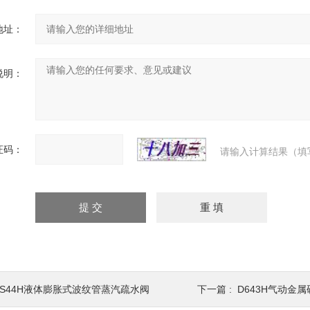
地址：
说明：
证码：
请输入计算结果（填
CS44H液体膨胀式波纹管蒸汽疏水阀
下一篇 :
D643H气动金