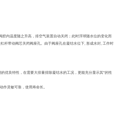
阀腔内温度随之升高，排空气装置自动关闭；此时浮球随水位的变化而
杆带动阀芯关闭阀座孔。由于阀座孔在凝结水位下, 形成水封, 工作时
期的优良特性，在需要大排量排除凝结水的工况，更能充分显示其*的性
，动作灵敏可靠，使用寿命长。