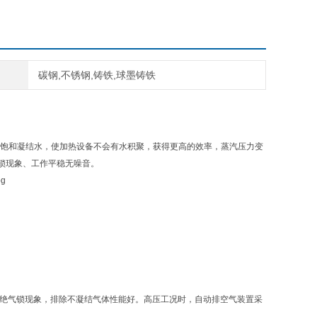
碳钢,不锈钢,铸铁,球墨铸铁
饱和凝结水，使加热设备不会有水积聚，获得更高的效率，蒸汽压力变
锁现象、工作平稳无噪音。
杜绝气锁现象，排除不凝结气体性能好。高压工况时，自动排空气装置采