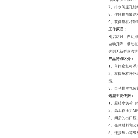
7、排水阀座孔始
8、连续排放凝结
9、双阀座杠杆浮
工作原理：
刚启动时，自动排
自动升降，带动杠
达到无新鲜蒸汽泄
产品特点区分：
1、单阀座杠杆浮
2、双阀座杠杆浮
能。
3、自动排空气装
选型主要依据：
1、凝结水负荷（排
2、高工作压力MP
3、阀后的出口压力
4、壳体材料和公
5、连接压力等级