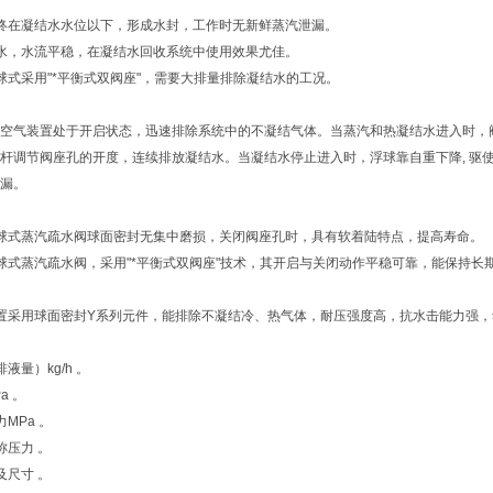
终在凝结水水位以下，形成水封，工作时无新鲜蒸汽泄漏。
水，水流平稳，在凝结水回收系统中使用效果尤佳。
球式采用"*平衡式双阀座"，需要大排量排除凝结水的工况。
空气装置处于开启状态，迅速排除系统中的不凝结气体。当蒸汽和热凝结水进入时，
杆调节阀座孔的开度，连续排放凝结水。当凝结水停止进入时，浮球靠自重下降, 驱使杠
漏。
球式蒸汽疏水阀球面密封无集中磨损，关闭阀座孔时，具有软着陆特点，提高寿命。
球式蒸汽疏水阀，采用"*平衡式双阀座"技术，其开启与关闭动作平稳可靠，能保持长
置采用球面密封Y系列元件，能排除不凝结冷、热气体，耐压强度高，抗水击能力强
液量）kg/h 。
a 。
MPa 。
称压力 。
及尺寸 。