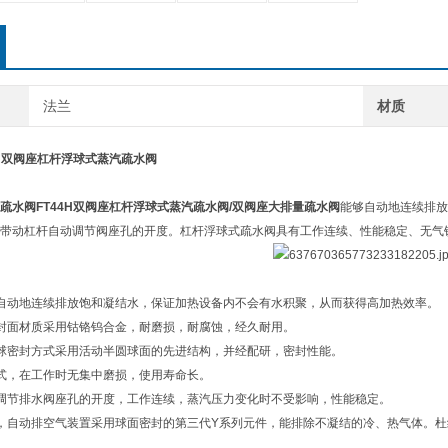
法兰
材质
4H双阀座杠杆浮球式蒸汽疏水阀
疏水阀
FT44H
双阀座杠杆浮球式蒸汽疏水阀
/
双阀座大排量疏水阀
能够自动地连续排放
带动杠杆自动调节阀座孔的开度。杠杆浮球式疏水阀具有工作连续、性能稳定、无气
自动地连续排放饱和凝结水，保证加热设备内不会有水积聚，从而获得高加热效率。
封面材质采用钴铬钨合金，耐磨损，耐腐蚀，经久耐用。
球密封方式采用活动半圆球面的先进结构，并经配研，密封性能。
式，在工作时无集中磨损，使用寿命长。
调节排水阀座孔的开度，工作连续，蒸汽压力变化时不受影响，性能稳定。
，自动排空气装置采用球面密封的第三代Y系列元件，能排除不凝结的冷、热气体。