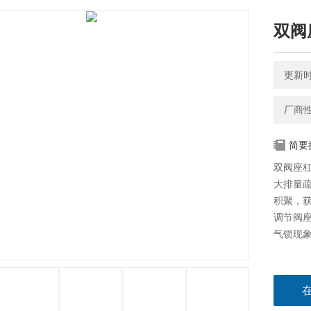
双阀
更新时间
厂商
简要
双阀座杠
大排量
积聚，
调节阀
气锁现