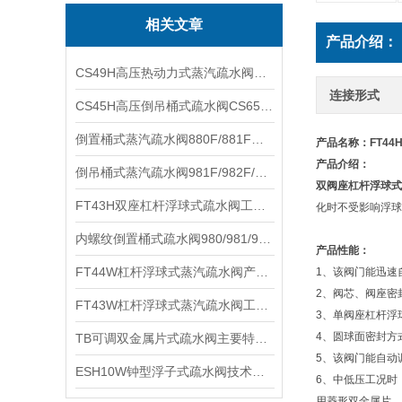
相关文章
产品介绍：
CS49H高压热动力式蒸汽疏水阀安装位置及规格参数
连接形式
CS45H高压倒吊桶式疏水阀CS65H产品参数及安装位置
倒置桶式蒸汽疏水阀880F/881F工作原理及产品结构
产品名称：FT4
产品介绍：
倒吊桶式蒸汽疏水阀981F/982F/983F/985F技术性能及作用原理
双阀座杠杆浮球式
FT43H双座杠杆浮球式疏水阀工作原理及优点性能
化时不受影响浮球
内螺纹倒置桶式疏水阀980/981/982/983/984/985性能参数及原理作用
产品性能：
FT44W杠杆浮球式蒸汽疏水阀产品结构及性能参数
1、该阀门能迅速
2、阀芯、阀座密
FT43W杠杆浮球式蒸汽疏水阀工作性能及保养维护
3、单阀座杠杆浮
4、圆球面密封方
TB可调双金属片式疏水阀主要特点及产品性能
5、该阀门能自动
ESH10W钟型浮子式疏水阀技术特点及产品参数
6、中低压工况时
用菱形双金属片。