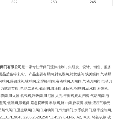
322
253
245
阀门有限公司
是一家专注于阀门流体控制，集研发、设计、销售、服务
品质赢得未来"。产品主要有蝶阀,衬氟蝶阀,衬胶蝶阀,快关蝶阀,气动蝶
钢球阀,碳钢球阀,钛球阀,全焊接球阀,液动球阀,刀闸阀,气动刀闸阀,电动刀
力式调节阀, 电动二通阀,截止阀,减压阀,止回阀,铜球阀,疏水阀,柱塞阀,
隔膜阀,阻火器,氧气阀,呼吸阀,阻尼器,人孔,平衡阀,电动闸阀,气动闸阀,电
型阀,低温阀,液氨阀,紧急切断阀,料浆阀,脉冲阀,仪表阀,视镜,液压气动元
然气阀门,卫生级阀门,阀门,电动阀门,气动阀门,水系统阀门,楼宇控制阀,
04L,2205,2520,2507,1.4529,C4,N6,TA2,TA10, 铬钼钒钢,钛