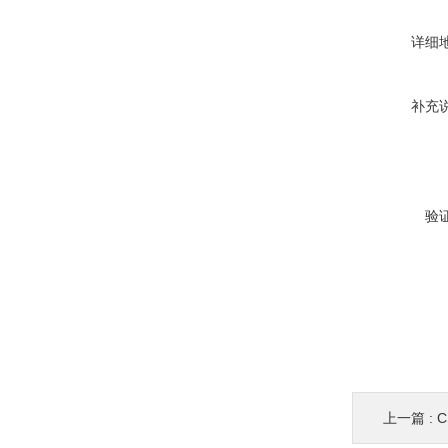
详细
补充
验
上一篇 :