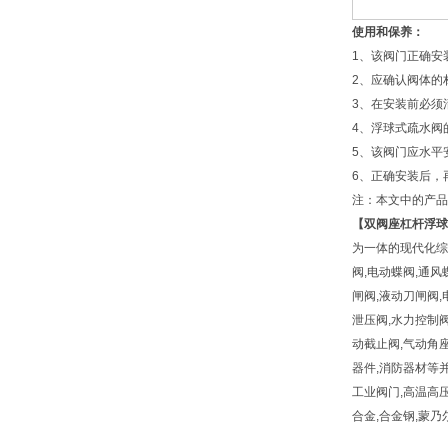
使用和保养：
1、该阀门正确安
2、应确认阀体的
3、在安装前必须
4、浮球式疏水阀
5、该阀门应水平
6、正确安装后
注：本文中的产品
【
双阀座杠杆浮球
为一体的现代化综
阀,电动蝶阀,通风
闸阀,液动刀闸阀,
泄压阀,水力控制阀
动截止阀,气动角座
器件,消防器材等并
工业阀门,高温高压阀门,
合金,合金钢,蒙