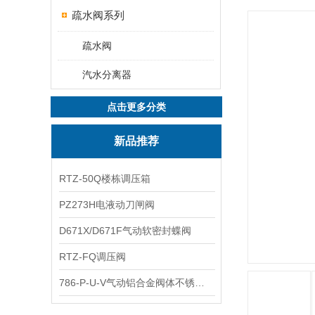
疏水阀系列
疏水阀
汽水分离器
点击更多分类
新品推荐
RTZ-50Q楼栋调压箱
PZ273H电液动刀闸阀
D671X/D671F气动软密封蝶阀
RTZ-FQ调压阀
786-P-U-V气动铝合金阀体不锈钢板蝶阀