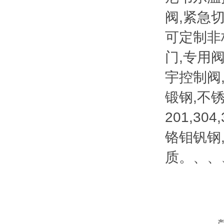
阀,紧急
可定制非
门,专用
宇控制阀
锻钢,不
201,304,
铬钼钒钢
质。、、