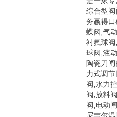
是一家专
综合型阀
务赢得口
蝶阀,气
衬氟球阀
球阀,液
陶瓷刀闸
力式调节阀
阀,水力控
阀,放料阀
阀,电动闸
尼韦尔温