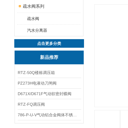
疏水阀系列
疏水阀
汽水分离器
点击更多分类
新品推荐
RTZ-50Q楼栋调压箱
PZ273H电液动刀闸阀
D671X/D671F气动软密封蝶阀
RTZ-FQ调压阀
786-P-U-V气动铝合金阀体不锈钢板蝶阀