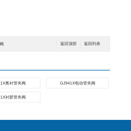
止阀
返回顶部
返回列表
41X奥衬管夹阀
GJ941X电动管夹阀
41X衬胶管夹阀