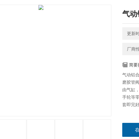
气动
更新时间
厂商
简要
气动铝合
磨胶管阀
由气缸
手轮等
套即完好