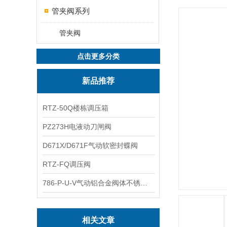
管夹阀系列
管夹阀
点击更多分类
新品推荐
RTZ-50Q楼栋调压箱
PZ273H电液动刀闸阀
D671X/D671F气动软密封蝶阀
RTZ-FQ调压阀
786-P-U-V气动铝合金阀体不锈钢板蝶阀
相关文章