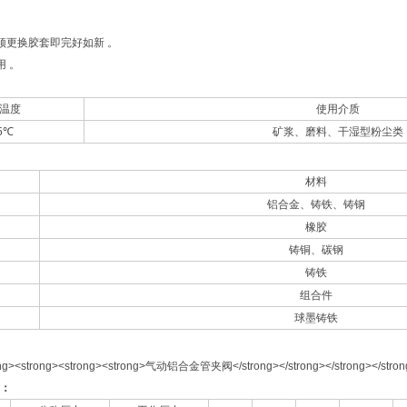
须更换胶套即完好如新 。
用 。
温度
使用介质
5℃
矿浆、磨料、干湿型粉尘类
材料
铝合金、铸铁、铸钢
橡胶
铸铜、碳钢
铸铁
组合件
球墨铸铁
：