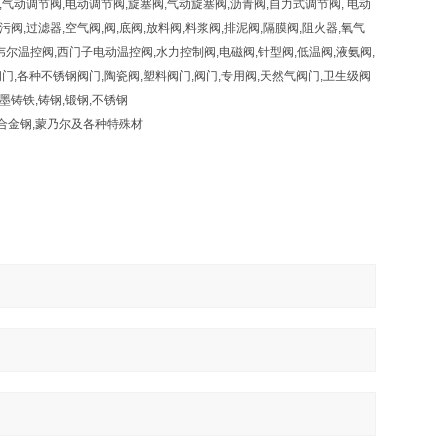
,气动调节阀,电动调节阀,旋塞阀,气动旋塞阀,沥青阀,自力式调节阀, 电动
污阀,过滤器,空气阀,阀,底阀,放料阀,料浆阀,排泥阀,隔膜阀,阻火器,氧气
尼韦尔温控阀,西门子电动温控阀,水力控制阀,电磁阀,针型阀,低温阀,液氨阀,
,各种不锈钢阀门,陶瓷阀,塑料阀门,阀门,专用阀,天然气阀门,卫生级阀
墨铸铁,铸钢,锻钢,不锈钢
钒钢,钛合金,合金钢,蒙乃尔及各种特殊材