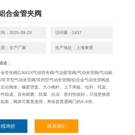
铝合金管夹阀
：2025-09-23
访问量：2437
性质：生产厂家
生产地址：上海奉贤
描述：
金管夹阀GJ641X气动管夹阀/气动胶管阀/气动夹管阀/气动耐
/常开型气动夹管阀/常闭型气动夹管阀/铝合金气动夹管阀是
，左右阀体、橡胶管套、大小阀杆、上下闸板、拉杆、托架、
零件组成。具有耐磨、防腐、抗冻、密封性能好，只须更换胶
如新，阀体可重复使用，寿命是普通阀门的4~6倍。
在线询价
联系我们