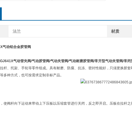
法兰
材质
1X气动铝合金胶管阀
GJ641X
气动管夹阀
/
气动胶管阀
/
气动夹管阀
/
气动耐磨胶管阀
/
常开型气动夹管阀
/
常闭
拉杆、托架、手轮等零件组成。具有耐磨、防腐、抗冻、密封性能好，只须更换胶套即
等多种方式，也可按需求定制非标产品。
，使阀杆向下运动来带动上下压板以压缩套管进行关闭，反之即开启。压板在拉杆之