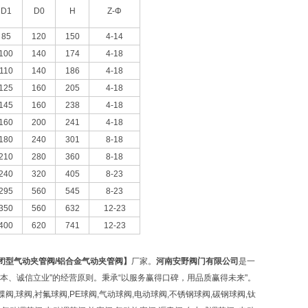
D1
D0
H
Z-Φ
85
120
150
4-14
100
140
174
4-18
110
140
186
4-18
125
160
205
4-18
145
160
238
4-18
160
200
241
4-18
180
240
301
8-18
210
280
360
8-18
240
320
405
8-23
295
560
545
8-23
350
560
632
12-23
400
620
741
12-23
闭型气动夹管阀
/
铝合金气动夹管阀】
厂家。
河南安野阀门有限公司
是一
本、诚信立业"的经营原则。秉承“以服务赢得口碑，用品质赢得未来"。
阀,球阀,衬氟球阀,PE球阀,气动球阀,电动球阀,不锈钢球阀,碳钢球阀,钛