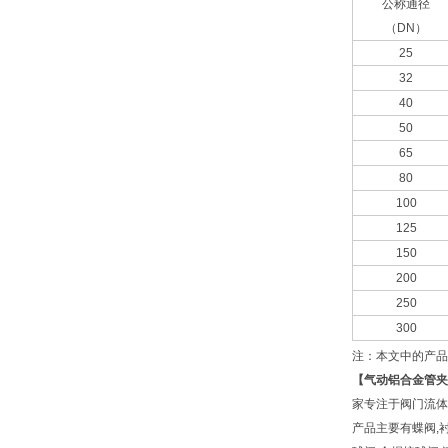
公称通径
（DN）
25
32
40
50
65
80
100
125
150
200
250
300
注：本文中的产品
【
气动铝合金管夹
家专注于阀门流体
产品主要有蝶阀,衬