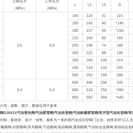
公称压力
工作压力
L
L1
L0
D
（MPa）
（MPa）
160
124
31
115
165
145
40
*140
190
157
50
*150
210
160
60
160
0.6
0.6
250
199
74
180
300
222
88
195
350
250
106
215
430
318
134
245
500
350
158
280
650
446
206
335
0.4
0.4
800
516
256
*395
950
562
304
*445
介绍，参数，图片，数据仅用于参考
阀
GJ641X
气动管夹阀
/
气动胶管阀
/
气动夹管阀
/
气动耐磨胶管阀
/
常开型气动夹管阀
/
常
控制，集研发、设计、销售、服务为一体的现代化综合型阀门企业。始终坚持“以人为
氟蝶阀,衬胶蝶阀,快关蝶阀,气动蝶阀,电动蝶阀,通风蝶阀,气动铝合金蝶阀,电动铝合金蝶