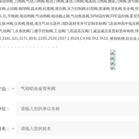
液动球阀,刀闸阀,气动刀闸阀,电动刀闸阀,液动刀闸阀,电液动刀闸阀,陶瓷刀闸阀,调节阀
压阀,止回阀,铜球阀,疏水阀,柱塞阀,泄压阀,水力控制阀,针型阀,浆液阀,管夹阀,安全阀,排
,人孔,平衡阀,电动闸阀,气动闸阀,电动截止阀,气动角座阀,SPM温控阀,FPE温控阀,霍
,脉冲阀,仪表阀,视镜,液压气动元器件,消防器材等并可定制非标阀门及各种高中低压阀门
,气动阀门,水系统阀门,楼宇控制阀,工业阀门,高温高压阀门,减温减压装置材质有铸铁,球
316,316L,321,317L,904L,2205,2520,2507,1.4529,C4,N6,TA2,TA10, 铬钼
、、、、、、、、、、、、、、、。
产品：
单位：
姓名：