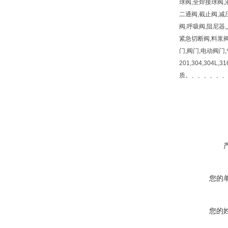
球阀,全焊接球阀,
二通阀,截止阀,减
阀,呼吸阀,阻尼器
紧急切断阀,料浆阀
门,阀门,电动阀门
201,304,304L,
质。、、、、、、
您的
您的