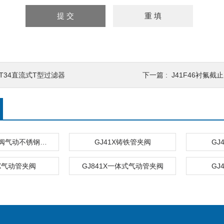
ST34直流式T型过滤器
下一篇 :
J41F46衬氟截
GJ641X胶管阀气动不锈钢管夹阀
GJ41X铸铁管夹阀
GJ
1X气动管夹阀
GJ841X一体式气动管夹阀
GJ