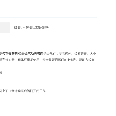
碳钢,不锈钢,球墨铸铁
型气动夹管阀
/
铝合金气动夹管阀
是由气缸，左右阀体、橡胶管套、大小
完好如新，阀体可重复使用，寿命是普通阀门的4~6倍。驱动方式有
间上下往复运动完成阀门开闭工作。