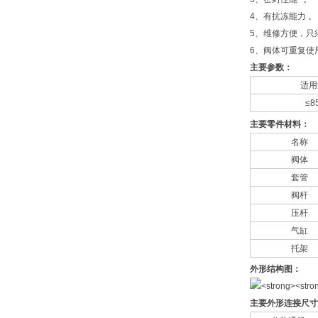
4、有抗冻能力 。
5、维修方便，只
6、阀体可重复使
主要参数：
适用
≤8
主要零件材料：
名称
阀体
套管
阀杆
压杆
气缸
托架
外形结构图：
主要外形连接尺寸