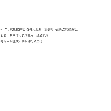
16Kg/cm2，试压按持续5分钟无泄漏，安装时不必拆洗调整更动。
新管套，其阀体可长期使用，经济实惠。
槽然后用铜丝或不锈钢箍扎紧二端。