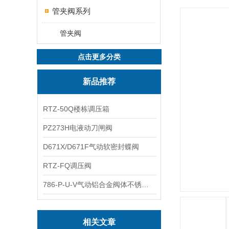
管夹阀系列
管夹阀
点击更多分类
新品推荐
RTZ-50Q楼栋调压箱
PZ273H电液动刀闸阀
D671X/D671F气动软密封蝶阀
RTZ-FQ调压阀
786-P-U-V气动铝合金阀体不锈钢板蝶阀
相关文章