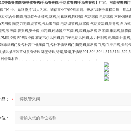
41X铸铁夹管阀/铸铁胶管阀/手动管夹阀/手动胶管阀/手动夹管阀】
厂家。
河南安野阀门
阀门企业。始终坚持“以人为本、诚信立业"的经营原则。秉承“以服务赢得口碑，用品质赢
气动铝合金蝶阀,电动铝合金蝶阀,球阀,衬氟球阀,PE球阀,气动球阀,电动球阀,不锈钢球阀
刀闸阀,陶瓷刀闸阀,调节阀,气动调节阀,电动调节阀,旋塞阀,气动旋塞阀,沥青阀,自力式调
型阀,浆液阀,管夹阀,安全阀,排污阀,过滤器,空气阀,阀,底阀,放料阀,料浆阀,排泥阀,隔膜
SPM温控阀,FPE温控阀,霍尼韦尔温控阀,西门子电动温控阀,水力控制阀,电磁阀,针型阀,
非标阀门及各种高中低压阀门,各种不锈钢阀门,陶瓷阀,塑料阀门,阀门,专用阀,天然气阀
减压装置材质有铸铁,球墨铸铁,铸钢,锻钢,不锈钢201,304,304L,316,316L,321,317L,904
各种特殊材质。、、、、、、、、、、、、、、、、、、、、、。
产品：
单位：