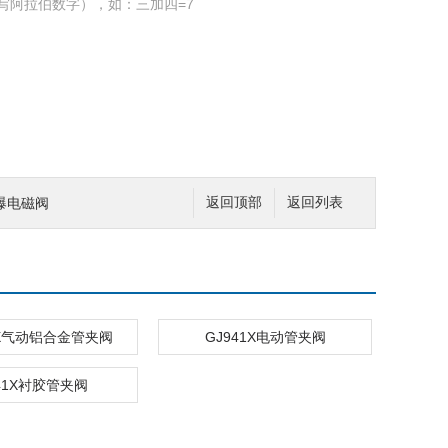
写阿拉伯数字），如：三加四=7
爆电磁阀
返回顶部
返回列表
1X气动铝合金管夹阀
GJ941X电动管夹阀
41X衬胶管夹阀