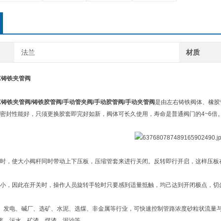
法兰
材质
X
铸铁夹管阀
1X铸铁夹管阀/铸铁胶管阀/手动管夹阀/手动胶管阀/手动夹管阀
是由左右铸铁阀体、橡胶
密封性能好，只须更换胶套即完好如新，阀体可长久使用，寿命是普通阀门的4~6倍
时，使大小阀杆同时带动上下压板，压缩管套来进行关闭。反转即行开启，这样压板
小，因此在开关时，操作人员旋转手轮时只要感到适量抵触，均己达到开闭极点，切
、发电、碱厂、选矿、水泥、选煤、非金属等行业，可快速控制管路浓度砂粒状流量
浆、污水、矿渣、煤渣、泥沙等。