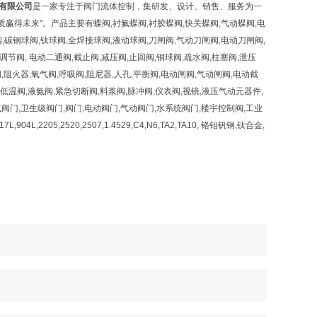
有限公司
是一家专注于阀门流体控制，集研发、设计、销售、服务为一
得未来"。产品主要有蝶阀,衬氟蝶阀,衬胶蝶阀,快关蝶阀,气动蝶阀,电
,碳钢球阀,钛球阀,全焊接球阀,液动球阀,刀闸阀,气动刀闸阀,电动刀闸阀,
节阀, 电动二通阀,截止阀,减压阀,止回阀,铜球阀,疏水阀,柱塞阀,泄压
阀,阻火器,氧气阀,呼吸阀,阻尼器,人孔,平衡阀,电动闸阀,气动闸阀,电动截
低温阀,液氨阀,紧急切断阀,料浆阀,脉冲阀,仪表阀,视镜,液压气动元器件,
门,卫生级阀门,阀门,电动阀门,气动阀门,水系统阀门,楼宇控制阀,工业
L,2205,2520,2507,1.4529,C4,N6,TA2,TA10, 铬钼钒钢,钛合金,