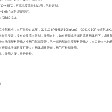
0℃~+85℃，更高温度需特别说明，另外定制。
~1.6MPa(定货请说明)。
B/80-91)。
业部标准，出厂前经过试压，GJ41X-6P按规定10Kg/cm2，GJ41X-10P按规定
上任意安装，没有介质流向限制，使用久时，如有磨损或泄漏只需将阀体拆下，调换
伸出地面塑料管插入小阀门那端胶管，另一端把配套供应塑料管插入，出口伸向电触
有磨损或泄漏只要打开左右阀体调换管套，阀门可长期使用。
单，使用方便，维护轻松。
钢