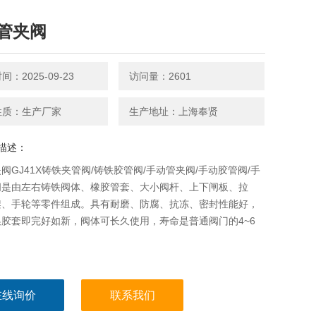
管夹阀
：2025-09-23
访问量：2601
性质：生产厂家
生产地址：上海奉贤
描述：
阀GJ41X铸铁夹管阀/铸铁胶管阀/手动管夹阀/手动胶管阀/手
阀是由左右铸铁阀体、橡胶管套、大小阀杆、上下闸板、拉
架、手轮等零件组成。具有耐磨、防腐、抗冻、密封性能好，
胶套即完好如新，阀体可长久使用，寿命是普通阀门的4~6
在线询价
联系我们