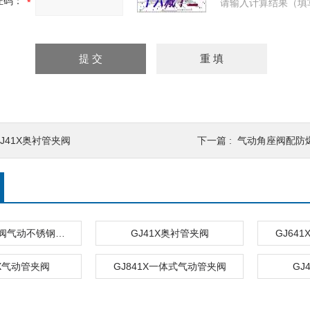
证码：
请输入计算结果（填
GJ41X奥衬管夹阀
下一篇 :
气动角座阀配防
GJ641X胶管阀气动不锈钢管夹阀
GJ41X奥衬管夹阀
GJ64
1X气动管夹阀
GJ841X一体式气动管夹阀
GJ