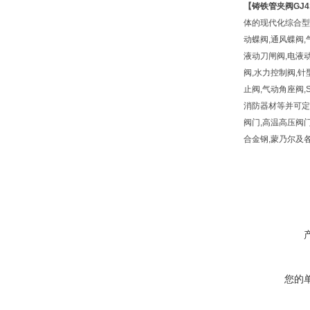
【
铸铁管夹阀
GJ
体的现代化综合型
动蝶阀,通风蝶阀,
液动刀闸阀,电液动
阀,水力控制阀,针
止阀,气动角座阀,
消防器材等并可定制
阀门,高温高压阀门,减温
合金钢,蒙乃尔及
您的