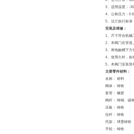
3、适用温度：-3
4、公称压力：0.6
5、法兰执行标准：(J
安装及维修：
1、尺寸符合机械工
2、本阀门在管道
3、将电触槽下方
4、使用久时，如
5、本阀门安装简
主要零件材料：
名称： 材料
阀体： 铸铁
套管： 橡胶
阀杆： 铸铜、碳
压板： 铸铁
拉杆： 铸铁
托架： 球墨铸铁
手轮： 铸铁