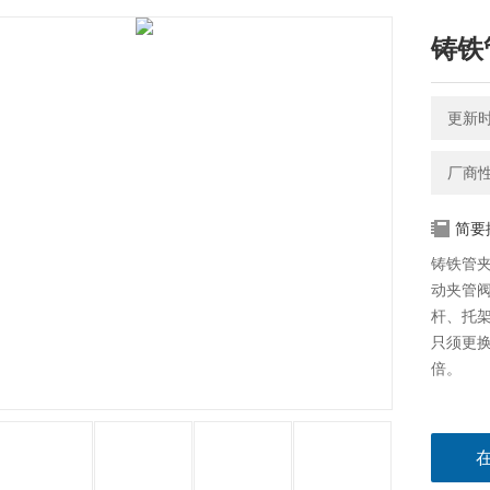
铸铁
更新时间
厂商
简要
铸铁管夹
动夹管
杆、托
只须更换
倍。