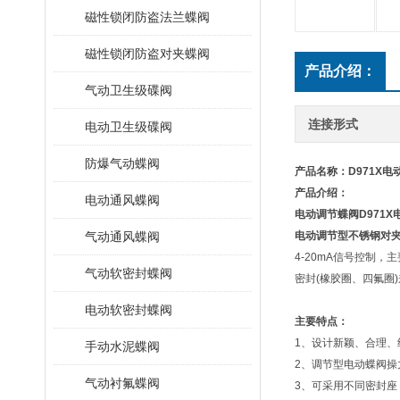
磁性锁闭防盗法兰蝶阀
磁性锁闭防盗对夹蝶阀
产品介绍：
气动卫生级碟阀
连接形式
电动卫生级碟阀
防爆气动蝶阀
产品名称：D971X电
产品介绍：
电动通风蝶阀
电动调节蝶阀
D971
气动通风蝶阀
电动调节型不锈钢对夹
4-20mA信号控制
气动软密封蝶阀
密封(橡胶圈、四氟圈
电动软密封蝶阀
主要特点：
1、设计新颖、合理、
手动水泥蝶阀
2、调节型电动蝶阀操
气动衬氟蝶阀
3、可采用不同密封