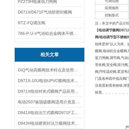
可调范围
PZ273H电液动刀闸阀
应用场所
D671X/D671F气动软密封蝶阀
控制形式
RTZ-FQ调压阀
注：本文中的产品介
【
电动调节蝶阀
D97
786-P-U-V气动铝合金阀体不锈钢板蝶阀
阀/电动调节型不锈钢
始终坚持“以人为本、
蝶阀,电动铝合金蝶阀,
相关文章
瓷刀闸阀,调节阀,气动
管夹阀,安全阀,排污阀,
GIQ气动高蝶阀技术特点及使用系统
阀,FPE温控阀,霍尼
门及各种高中低压阀门,
D971X-10U电动UPVC蝶阀技术特点及适用温度
压装置材质有铸铁,球墨铸铁,铸
D971X电动对夹式蝶阀产品应用及技术参数
材质。、、、、、、
电动2507板脱硫蝶阀适用介质及特点参数
D941X电动法兰式蝶阀D971F工作原理及性能特点
D943H电动硬密封法兰蝶阀技术性能及适用介质