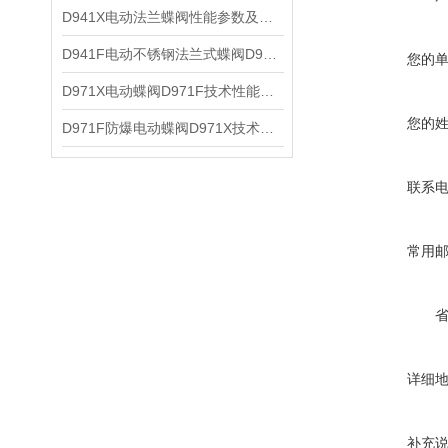
D941X电动法兰蝶阀性能参数及工作原理
D941F电动不锈钢法兰式蝶阀D941X技术性能及产品特点
您的
D971X电动蝶阀D971F技术性能及产品特点
您的
D971F防爆电动蝶阀D971X技术性能及结构原理
联系
常用
详细
补充