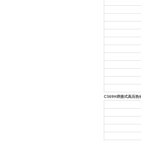
CS69H
焊接式高压热