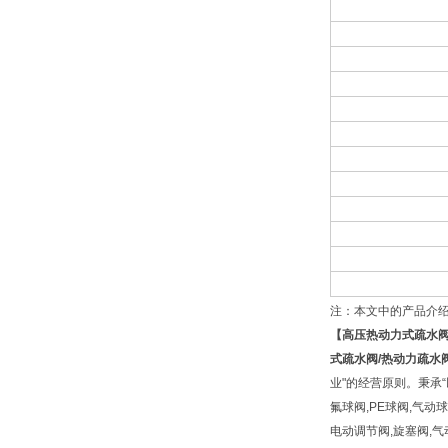
注：本文中的产品介
【
高压热动力式疏水
式疏水阀
/
热动力疏水
业"的经营原则。秉承“
氟球阀,PE球阀,气动
电动调节阀,旋塞阀,气