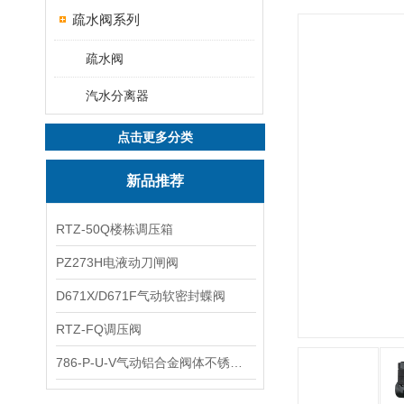
疏水阀系列
疏水阀
汽水分离器
点击更多分类
新品推荐
RTZ-50Q楼栋调压箱
PZ273H电液动刀闸阀
D671X/D671F气动软密封蝶阀
RTZ-FQ调压阀
786-P-U-V气动铝合金阀体不锈钢板蝶阀