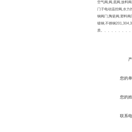
空气阀,阀,底阀,放料阀
门子电动温控阀,水力控
钢阀门,陶瓷阀,塑料阀
锻钢,不锈钢201,304,30
质。、、、、、、、
您的
您的
联系