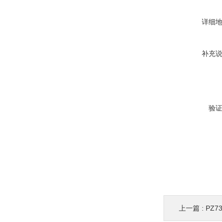
详细
补充
验
上一篇 :
PZ7