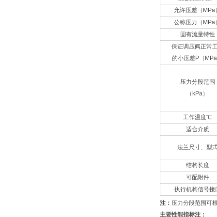
允许压差（MPa
公称压力（MPa
固有流量特性
保证调压阀正常
的小压差P（MP
压力分段范围
（kPa）
工作温度℃
适合介质
法兰尺寸、型
结构长度
可配附件
执行机构信号接
注：
压力分段范围可
主要性能指标注：