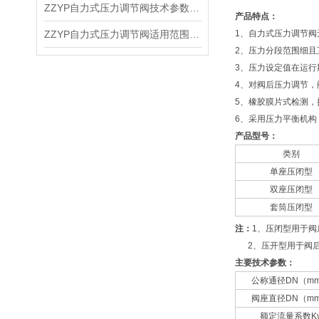
ZZYP自力式压力调节阀技术参数及作用优点
产品特点：
ZZYP自力式压力调节阀适用范围及产品优点
1、自力式压力调节
2、压力分段范围细且
3、压力设定值在运行
4、对阀后压力调节，
5、橡胶膜片式检测，
6、采用压力平衡机构
产品型号：
类别
单座压闭型
双座压闭型
套筒压闭型
注：
1、压闭型用于
2、压开型用于阀后
主要技术参数：
公称通径DN（m
阀座直径DN（m
额定流量系数K