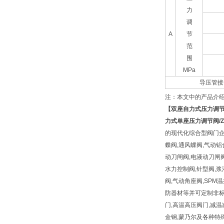
力
调
A
节
范
围
MPa
导压管接
注：本文中的产品介
【
双座自力式压力调
力式单座压力调节阀/Z
的现代化综合型阀门企
蝶阀,通风蝶阀,气动铝
动刀闸阀,电液动刀闸阀
水力控制阀,针型阀,浆
阀,气动角座阀,SPM
防器材等并可定制非标阀
门,高温高压阀门,减温减压装置
金钢,蒙乃尔及各种特