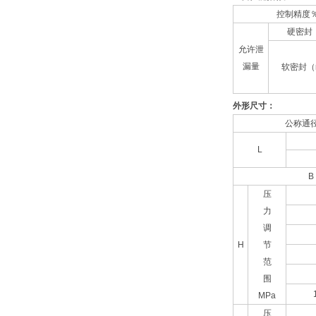
控制精度
硬密封（
允许泄
漏量
软密封（m
外形尺寸：
公称通径
L
B
压
力
调
H
节
范
围
MPa
压