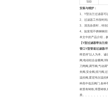
500
安装与维护：
1、Y型法兰过滤器可
2、过滤器工作段时
3、清洗杂质时，特
4、如发现不锈钢钢丝
本文中的产品介绍，
【
Y型过滤器带法兰排
管口Y型管道过滤器/
终坚持“以人为本、诚
阀,电动铝合金蝶阀,球
刀闸阀,调节阀,气动调
夹阀,安全阀,排污阀,过
温控阀,霍尼韦尔温控阀
种高中低压阀门,各种不
材质有铸铁,球墨铸铁,铸钢,锻
质。、、、、、、、