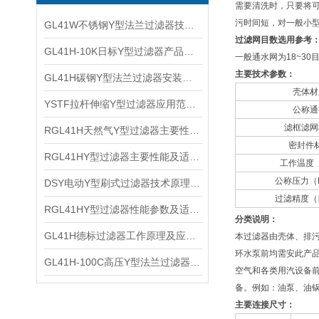
需要清洗时，只要将
污时间短，对一般小型
GL41W不锈钢Y型法兰过滤器技术性能及参数特点
过滤网目数选用参考
GL41H-10K日标Y型过滤器产品性能及外形尺寸
一般通水网为18~30目/
主要技术参数：
GL41H碳钢Y型法兰过滤器安装维护及技术参数
壳体材
YSTF拉杆伸缩Y型过滤器应用范围及工作原理
公称通
滤框滤网
RGL41H天然气Y型过滤器主要性能及结构参数
密封件
RGL41HY型过滤器主要性能及适用设备
工作温度
公称压力（
DSY电动Y型刷式过滤器技术原理及适用范围
过滤精度（目
RGL41HY型过滤器性能参数及适用设备
分类说明：
GL41H德标过滤器工作原理及应用场合
本过滤器由壳体、排污
环水泵前均需安此产品
GL41H-100C高压Y型法兰过滤器技术特点及外形尺寸
空气和各类用汽设备前均
备。例如：油泵、油锅炉
主要连接尺寸：