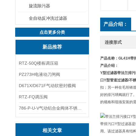
旋流除污器
全自动反冲洗过滤器
产品介绍：
点击更多分类
连接形式
新品推荐
产品名称：GL41H
带
RTZ-50Q楼栋调压箱
产品介绍：
Y型过滤器带法兰排污
PZ273H电液动刀闸阀
口Y型管道过滤器/不
D671X/D671F气动软密封蝶阀
扣；另一种在毛坯铸
好的排污球阀就行了。
RTZ-FQ调压阀
的规格和现场安装的
786-P-U-V气动铝合金阀体不锈钢板蝶阀
带排污口Y型过滤器
相关文章
用。该过滤器具有结