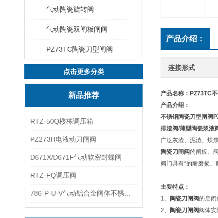
气动陶瓷旋转阀
气动陶瓷双闸板闸阀
产品介绍：
PZ73TC陶瓷刀型闸阀
连接形式
点击更多分类
产品名称：PZ73TC
新品推荐
产品介绍：
不锈钢陶瓷刀型闸阀
RTZ-50Q楼栋调压箱
排渣阀/薄型陶瓷浆液
PZ273H电液动刀闸阀
广泛灰渣、泥渣、煤
陶瓷刀闸阀
的闸板、
D671X/D671F气动软密封蝶阀
阀门具有*的耐磨损、
RTZ-FQ调压阀
主要特点：
786-P-U-V气动铝合金阀体不锈钢板蝶阀
1、
陶瓷刀闸阀
的启闭
2、
陶瓷刀闸阀
阀体实