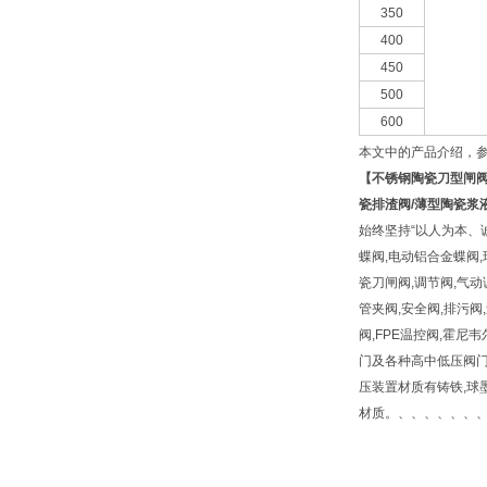
350
400
450
500
600
本文中的产品介绍，
【
不锈钢陶瓷刀型闸
瓷排渣阀/薄型陶瓷浆
始终坚持“以人为本、
蝶阀,电动铝合金蝶阀,
瓷刀闸阀,调节阀,气动
管夹阀,安全阀,排污阀,
阀,FPE温控阀,霍尼
门及各种高中低压阀门,
压装置材质有铸铁,球墨铸铁,铸
材质。、、、、、、