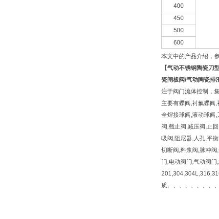
400
450
500
600
本文中的产品介绍，
【
气动不锈钢陶瓷刀
瓷闸板阀/气动陶瓷排
注于阀门流体控制，集
主要有蝶阀,衬氟蝶阀,
全焊接球阀,液动球阀,
阀,截止阀,减压阀,止回
吸阀,阻尼器,人孔,平
切断阀,料浆阀,脉冲阀
门,电动阀门,气动阀门
201,304,304L,316
质。、、、、、、、