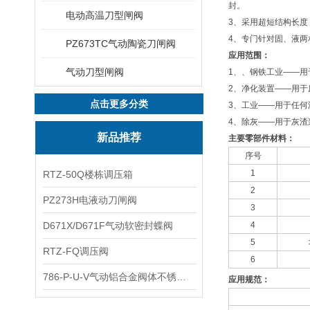
封。
电动高温刀型闸阀
3、采用超短结构长
4、专门针对固、液
PZ673TC气动陶瓷刀闸阀
应用范围：
气动刀型闸阀
1、、钢铁工业——用
2、净化装置——用于
点击更多分类
3、工业——用于任何
4、除灰——用于灰渣
新品推荐
主要零部件材料：
序号
1
RTZ-50Q楼栋调压箱
2
PZ273H电液动刀闸阀
3
D671X/D671F气动软密封蝶阀
4
5
RTZ-FQ调压阀
6
786-P-U-V气动铝合金阀体不锈钢板蝶阀
应用规范：