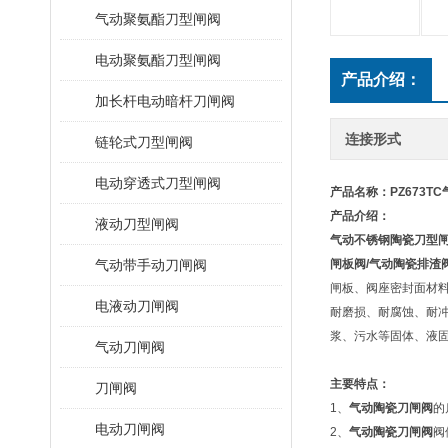
气动聚氨酯刀型闸阀
电动聚氨酯刀型闸阀
产品介绍：
加长杆电动暗杆刀闸阀
连接形式
链轮式刀型闸阀
电动穿透式刀型闸阀
产品名称：PZ673T
产品介绍：
液动刀型闸阀
气动不锈钢陶瓷刀型
气动带手动刀闸阀
闸板阀/气动陶瓷排渣
闸板、阀座密封面材
电液动刀闸阀
耐磨损、耐腐蚀、耐
浆、污水等固体、液
气动刀闸阀
主要特点：
刀闸阀
1、
气动陶瓷刀闸阀
的
电动刀闸阀
2、
气动陶瓷刀闸阀
阀