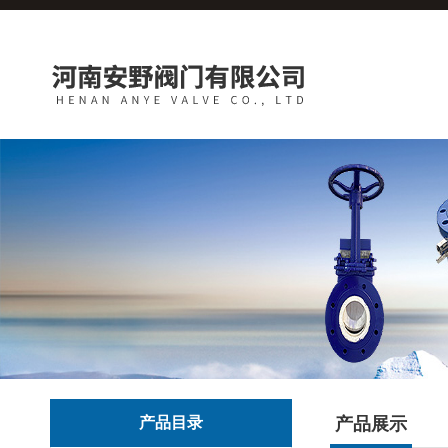
产品目录
产品展示