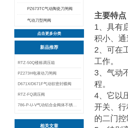
PZ673TC气动陶瓷刀闸阀
主要特点
气动刀型闸阀
1、具有
点击更多分类
积小、通
新品推荐
2、可在工
工作。
RTZ-50Q楼栋调压箱
3、气动
PZ273H电液动刀闸阀
程。
D671X/D671F气动软密封蝶阀
4、它以
RTZ-FQ调压阀
786-P-U-V气动铝合金阀体不锈钢板蝶阀
开关、行
的二门控
相关文章