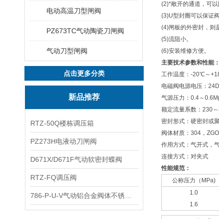
(2)*敞开的通道，可
电动高温刀型闸阀
(3)U型封圈可以保
(4)闸板的外密封，
PZ673TC气动陶瓷刀闸阀
(5)流阻小。
气动刀型闸阀
(6)安装维修方便。
主要技术参数和性能
点击更多分类
工作温度：-20℃～+1
电磁阀电源电压：24DC
新品推荐
气源压力：0.4～0.6M
额定流量系数：230～8
密封形式：硬密封或
RTZ-50Q楼栋调压箱
阀体材质：304，ZGOC
PZ273H电液动刀闸阀
作用方式：气开式，
连接方式：对夹式
D671X/D671F气动软密封蝶阀
性能规范：
RTZ-FQ调压阀
公称压力（MPa)
1.0
786-P-U-V气动铝合金阀体不锈钢板蝶阀
1.6