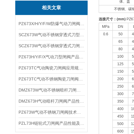
体、盖
相关文章
不锈钢、碳
连接尺寸：
(mm)
PZ6
PZ673X/H/Y/F/W防爆气动刀闸阀产品性能及适用介质
MPa
DN
0.6
50
4
SCZ673W气动不锈钢穿透式刀型闸阀技术性能及适用温度
65
4
SCZ673W气动不锈钢穿透式刀闸阀性能参数及产品优点
80
4
PZ673H/Y/F/X气动刀型闸阀产品性能及工作原理
100
5
125
5
PZ673TC气动陶瓷刀闸阀应用规范及主要特点
150
5
PZ673TC气动不锈钢陶瓷刀闸阀应用范围及适用系统
200
6
250
6
DMZ673W气动不锈钢暗杆刀闸阀产品特点及性能规范
300
7
DMZ673H气动暗杆刀闸阀产品性能及连接尺寸
350
7
400
1
PZ673W气动不锈钢刀闸阀技术性能及参数特点
450
1
PZL73H链轮式刀闸阀产品性能及结构特点
500
1
600
1