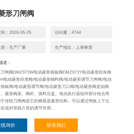
菱形刀闸阀
：2026-05-25
访问量：4744
性质：生产厂家
生产地址：上海奉贤
描述：
刀闸阀DMZ973W电动菱形插板阀DMZ973Y电动菱形卸灰阀
73H电动菱形排渣阀/电动菱形物料阀/电动菱形调节刀闸阀/电动
插板阀/电动菱形调节阀/电动菱形刀口阀/电动菱形阀是由阀
板、菱形阀座、阀杆、填料压盖、电动执行器组件部分组合而
别于传统刀闸阀是它的阀座是菱形结构，可以通过闸板上下位
小实现对管路介质的调节作用。
在线询价
联系我们