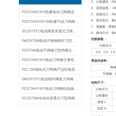
3、公称通径：DN50
4、适用温度：-3
PZ973H/F/X/Y防爆电动刀闸阀适用介质及性能参数
5、连接法兰：ANSI
6、密封型式：硬
PZ673X/H/Y/F/W防爆气动刀闸阀产品性能及适用介质
7、泄漏量：硬密封
SCZ973TC电动陶瓷穿透式刀闸阀产品优点及主要参数
8、驱动方式：电
性能参数：
DMZ973W电动不锈钢暗杆刀型闸阀适用介质及性能参数
公称压力
PZ973W电动不锈钢刀型闸阀主要特点及应用
0.6、1.0、1.6
PZ973H/F/X/Y电动刀闸阀主要性能及适用介质
零部件材料：
阀
PZL73H链轮式刀闸阀产品性能及结构特点
不锈钢、
DMZ973TC电动暗杆陶瓷刀闸阀结构特点及性能参数
结构尺寸：
PZ973H/F/X/Y电动刀闸阀性能参数及主要特点
公称压力
公称通径
SCZ573W伞齿轮穿透式刀型闸阀产品优点及连接尺寸
厚度 L
高度 H