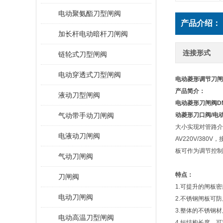
电动聚氨酯刀型闸阀
产品介绍：
加长杆电动暗杆刀闸阀
连接形式
链轮式刀型闸阀
电动穿透式刀型闸阀
电动菱形调节刀闸
产品简介：
液动刀型闸阀
电动菱形刀闸阀
D
气动带手动刀闸阀
动菱形刀口阀/电
大小实现对管路介
电液动刀闸阀
AV220V/3
板可作为调节控制
气动刀闸阀
特点：
刀闸阀
1.可提升的闸板
电动刀闸阀
2.不锈钢闸板可
3.整体的不锈钢
电动高温刀型闸阀
4.短结构长度，