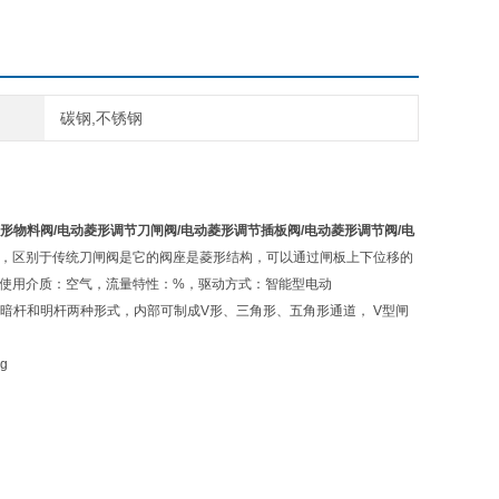
碳钢,不锈钢
动菱形物料阀/电动菱形调节刀闸阀/电动菱形调节插板阀/电动菱形调节阀/电
，区别于传统刀闸阀是它的阀座是菱形结构，可以通过闸板上下位移的
，使用介质：空气，流量特性：%，驱动方式：智能型电动
制成暗杆和明杆两种形式，内部可制成V形、三角形、五角形通道， V型闸