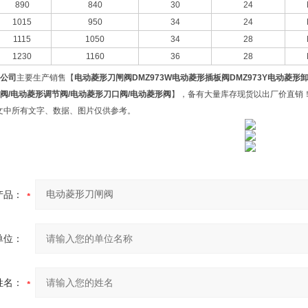
890
840
30
24
1015
950
34
24
1115
1050
34
28
1230
1160
36
28
公司
主要生产销售【
电动菱形刀闸阀
DMZ973W电动菱形插板阀DMZ973Y电动菱形
阀/电动菱形调节阀/电动菱形刀口阀/电动菱形阀
】，备有大量库存现货以出厂价直销！
文中所有文字、数据、图片仅供参考。
产品：
单位：
姓名：