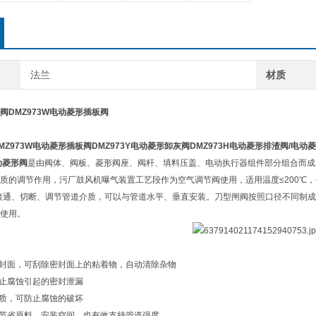
法兰
材质
阀
DMZ973W电动菱形插板阀
MZ973W电动菱形插板阀DMZ973Y电动菱形卸灰阀DMZ973H电动菱形排渣阀/电
动菱形阀
是由阀体、阀板、菱形阀座、阀杆、填料压盖、电动执行器组件部分组合而成
质的调节作用，污厂鼓风机曝气装置工艺段作为空气调节阀使用，适用温度≤200℃
80V，接通、切断、调节管道介质，可以与管道水平、垂直安装。刀型闸阀按照口径不同
使用。
密封面，可刮除密封面上的粘着物，自动清除杂物
防止腐蚀引起的密封泄漏
材质，可防止腐蚀的破坏
可节省原料，安装空间，也有效支持管道强度