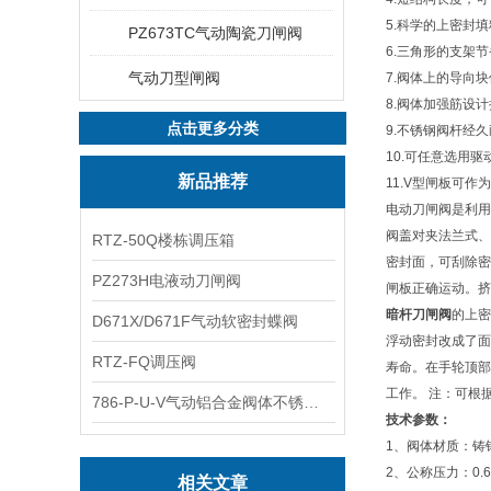
5.科学的上密封
PZ673TC气动陶瓷刀闸阀
6.三角形的支架
气动刀型闸阀
7.阀体上的导向
8.阀体加强筋设
点击更多分类
9.不锈钢阀杆经
10.可任意选用驱
新品推荐
11.V型闸板可作
电动刀闸阀是利用
阀盖对夹法兰式、
RTZ-50Q楼栋调压箱
密封面，可刮除密
PZ273H电液动刀闸阀
闸板正确运动。挤
暗杆刀闸阀
的上密
D671X/D671F气动软密封蝶阀
浮动密封改成了面
RTZ-FQ调压阀
寿命。在手轮顶部
工作。 注：可根
786-P-U-V气动铝合金阀体不锈钢板蝶阀
技术参数：
1、阀体材质：铸钢(
2、公称压力：0.6M
相关文章