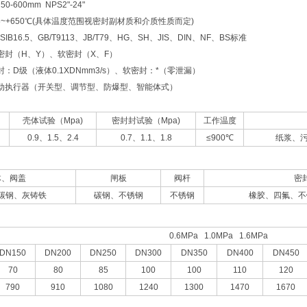
-600mm NPS2"-24"
8~+650℃(具体温度范围视密封副材质和介质性质而定)
B16.5、GB/T9113、JB/T79、HG、SH、JIS、DIN、NF、BS标准
密封（H、Y）、软密封（X、F）
：D级（液体0.1XDNmm3/s）、软密封：*（零泄漏）
动执行器（开关型、调节型、防爆型、智能体式）
壳体试验（Mpa)
密封封试验（Mpa)
工作温度
0.9、1.5、2.4
0.7、1.1、1.8
≤900℃
纸浆、
体、阀盖
闸板
阀杆
密
碳钢、灰铸铁
碳钢、不锈钢
不锈钢
橡胶、四氟、不
0.6MPa 1.0MPa 1.6MPa
DN150
DN200
DN250
DN300
DN350
DN400
DN450
70
80
85
100
100
110
120
790
910
1080
1240
1300
1470
1670