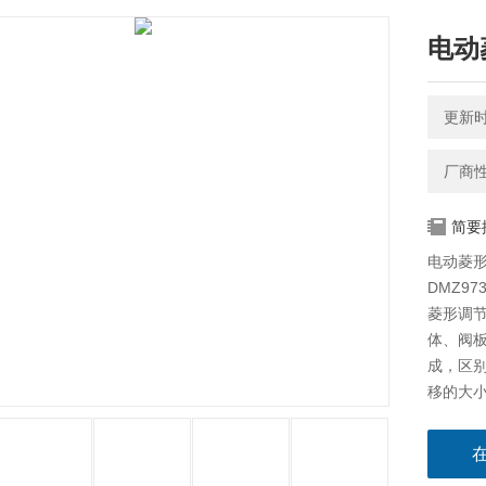
电动
更新时间
厂商
简要
电动菱形
DMZ9
菱形调节
体、阀
成，区
移的大