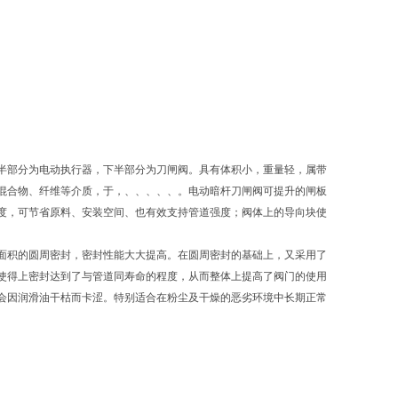
半部分为电动执行器，下半部分为刀闸阀。具有体积小，重量轻，属带
混合物、纤维等介质，于，、、、、、。电动暗杆刀闸阀可提升的闸板
度，可节省原料、安装空间、也有效支持管道强度；阀体上的导向块使
面积的圆周密封，密封性能大大提高。在圆周密封的基础上，又采用了
使得上密封达到了与管道同寿命的程度，从而整体上提高了阀门的使用
会因润滑油干枯而卡涩。特别适合在粉尘及干燥的恶劣环境中长期正常