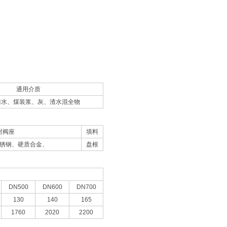
通用介质
污水、煤装浆、灰、渣水混全物
封阀座
填料
锈钢、硬质合金、
盘根
DN500
DN600
DN700
130
140
165
1760
2020
2200