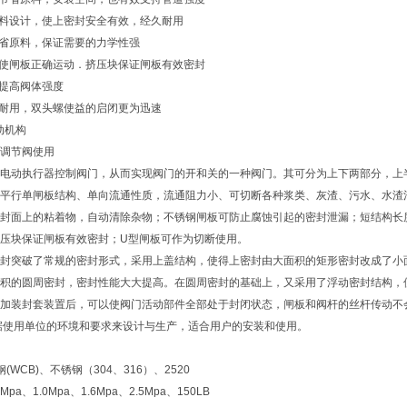
填料设计，使上密封安全有效，经久耐用
节省原料，保证需要的力学性强
块使闸板正确运动．挤压块保证闸板有效密封
计提高阀体强度
久耐用，双头螺使益的启闭更为迅速
动机构
为调节阀使用
电动执行器控制阀门，从而实现阀门的开和关的一种阀门。其可分为上下两部分，上
平行单闸板结构、单向流通性质，流通阻力小、可切断各种浆类、灰渣、污水、水渣
封面上的粘着物，自动清除杂物；不锈钢闸板可防止腐蚀引起的密封泄漏；短结构长
压块保证闸板有效密封；U型闸板可作为切断使用。
封突破了常规的密封形式，采用上盖结构，使得上密封由大面积的矩形密封改成了小
积的圆周密封，密封性能大大提高。在圆周密封的基础上，又采用了浮动密封结构，
加装封套装置后，可以使阀门活动部件全部处于封闭状态，闸板和阀杆的丝杆传动不
据使用单位的环境和要求来设计与生产，适合用户的安装和使用。
WCB)、不锈钢（304、316）、2520
pa、1.0Mpa、1.6Mpa、2.5Mpa、150LB