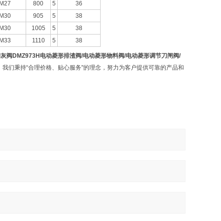
M27
800
5
36
M30
905
5
38
M30
1005
5
38
M33
1110
5
38
卸灰阀DMZ973H电动菱形排渣阀/电动菱形物料阀/电动菱形调节刀闸阀/
我们秉持“合理价格、贴心服务"的理念，努力为客户提供可靠的产品和