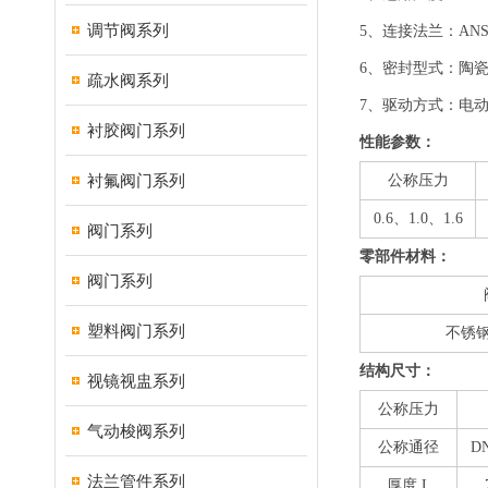
调节阀系列
5、连接法兰：ANSIB
6、密封型式：陶瓷
疏水阀系列
7、驱动方式：电
衬胶阀门系列
性能参数：
衬氟阀门系列
公称压力
0.6、1.0、1.6
阀门系列
零部件材料：
阀门系列
塑料阀门系列
不锈
结构尺寸：
视镜视盅系列
公称压力
气动梭阀系列
公称通径
DN
法兰管件系列
厚度 L