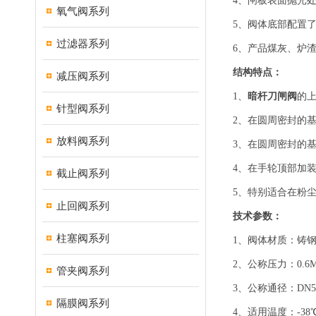
4、闸板表面抛光
氧气阀系列
5、阀体底部配置
过滤器系列
6、产品煤灰、炉
结构特点：
减压阀系列
1、
暗杆刀闸阀
的
针型阀系列
2、在圆周密封的
放料阀系列
3、在圆周密封的
4、在手轮顶部加
截止阀系列
5、特别适合在粉
止回阀系列
技术参数：
柱塞阀系列
1、阀体材质：铸钢(
2、公称压力：0.6MPa
管夹阀系列
3、公称通径：DN50 ~
隔膜阀系列
4、适用温度：-38